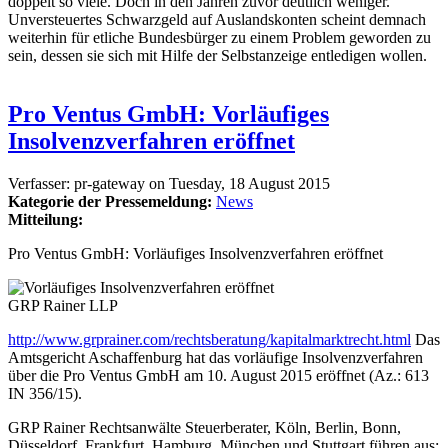
doppelt so viele. Doch in den Jahren zuvor deutlich weniger.
Unversteuertes Schwarzgeld auf Auslandskonten scheint demnach
weiterhin für etliche Bundesbürger zu einem Problem geworden zu
sein, dessen sie sich mit Hilfe der Selbstanzeige entledigen wollen.
Pro Ventus GmbH: Vorläufiges
Insolvenzverfahren eröffnet
Verfasser:
pr-gateway
on
Tuesday, 18 August 2015
Kategorie der Pressemeldung:
News
Mitteilung:
Pro Ventus GmbH: Vorläufiges Insolvenzverfahren eröffnet
GRP Rainer LLP
http://www.grprainer.com/rechtsberatung/kapitalmarktrecht.html
Das
Amtsgericht Aschaffenburg hat das vorläufige Insolvenzverfahren
über die Pro Ventus GmbH am 10. August 2015 eröffnet (Az.: 613
IN 356/15).
GRP Rainer Rechtsanwälte Steuerberater, Köln, Berlin, Bonn,
Düsseldorf, Frankfurt, Hamburg, München und Stuttgart führen aus: