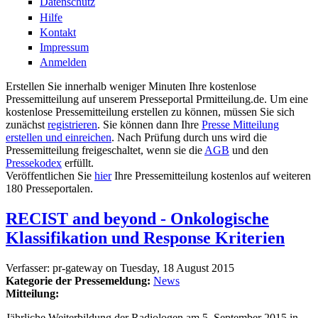
Datenschutz
Hilfe
Kontakt
Impressum
Anmelden
Erstellen Sie innerhalb weniger Minuten Ihre kostenlose
Pressemitteilung auf unserem Presseportal Prmitteilung.de. Um eine
kostenlose Pressemitteilung erstellen zu können, müssen Sie sich
zunächst
registrieren
. Sie können dann Ihre
Presse Mitteilung
erstellen und einreichen
. Nach Prüfung durch uns wird die
Pressemitteilung freigeschaltet, wenn sie die
AGB
und den
Pressekodex
erfüllt.
Veröffentlichen Sie
hier
Ihre Pressemitteilung kostenlos auf weiteren
180 Presseportalen.
RECIST and beyond - Onkologische
Klassifikation und Response Kriterien
Verfasser:
pr-gateway
on
Tuesday, 18 August 2015
Kategorie der Pressemeldung:
News
Mitteilung:
Jährliche Weiterbildung der Radiologen am 5. September 2015 in