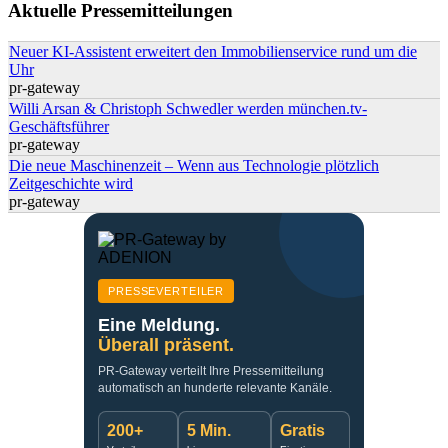
Aktuelle Pressemitteilungen
Neuer KI-Assistent erweitert den Immobilienservice rund um die
Uhr
pr-gateway
Willi Arsan & Christoph Schwedler werden münchen.tv-
Geschäftsführer
pr-gateway
Die neue Maschinenzeit – Wenn aus Technologie plötzlich
Zeitgeschichte wird
pr-gateway
PRESSEVERTEILER
Eine Meldung.
Überall präsent.
PR-Gateway verteilt Ihre Pressemitteilung
automatisch an hunderte relevante Kanäle.
200+
5 Min.
Gratis