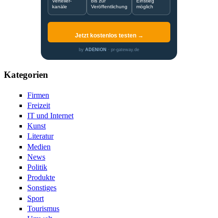
Verteiler-
bis zur
Einstieg
kanäle
Veröffentlichung
möglich
Jetzt kostenlos testen →
by
ADENION
· pr-gateway.de
Kategorien
Firmen
Freizeit
IT und Internet
Kunst
Literatur
Medien
News
Politik
Produkte
Sonstiges
Sport
Tourismus