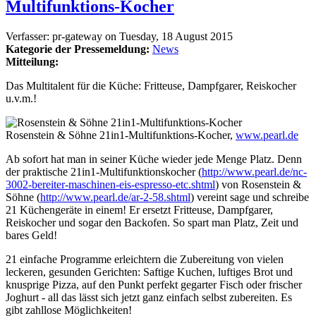
Multifunktions-Kocher
Verfasser:
pr-gateway
on
Tuesday, 18 August 2015
Kategorie der Pressemeldung:
News
Mitteilung:
Das Multitalent für die Küche: Fritteuse, Dampfgarer, Reiskocher
u.v.m.!
Rosenstein & Söhne 21in1-Multifunktions-Kocher,
www.pearl.de
Ab sofort hat man in seiner Küche wieder jede Menge Platz. Denn
der praktische 21in1-Multifunktionskocher (
http://www.pearl.de/nc-
3002-bereiter-maschinen-eis-espresso-etc.shtml
) von Rosenstein &
Söhne (
http://www.pearl.de/ar-2-58.shtml
) vereint sage und schreibe
21 Küchengeräte in einem! Er ersetzt Fritteuse, Dampfgarer,
Reiskocher und sogar den Backofen. So spart man Platz, Zeit und
bares Geld!
21 einfache Programme erleichtern die Zubereitung von vielen
leckeren, gesunden Gerichten: Saftige Kuchen, luftiges Brot und
knusprige Pizza, auf den Punkt perfekt gegarter Fisch oder frischer
Joghurt - all das lässt sich jetzt ganz einfach selbst zubereiten. Es
gibt zahllose Möglichkeiten!