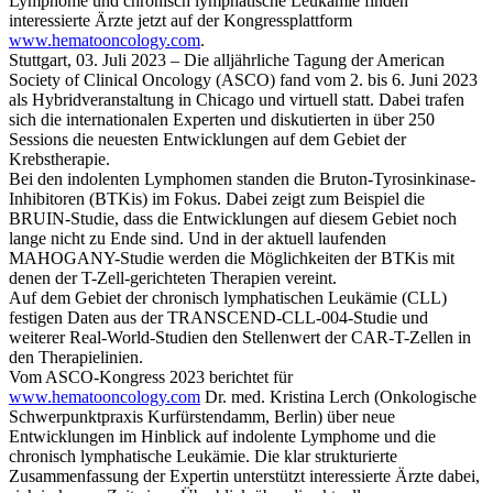
Lymphome und chronisch lymphatische Leukämie finden
interessierte Ärzte jetzt auf der Kongressplattform
www.hematooncology.com
.
Stuttgart, 03. Juli 2023 – Die alljährliche Tagung der American
Society of Clinical Oncology (ASCO) fand vom 2. bis 6. Juni 2023
als Hybridveranstaltung in Chicago und virtuell statt. Dabei trafen
sich die internationalen Experten und diskutierten in über 250
Sessions die neuesten Entwicklungen auf dem Gebiet der
Krebstherapie.
Bei den indolenten Lymphomen standen die Bruton-Tyrosinkinase-
Inhibitoren (BTKis) im Fokus. Dabei zeigt zum Beispiel die
BRUIN-Studie, dass die Entwicklungen auf diesem Gebiet noch
lange nicht zu Ende sind. Und in der aktuell laufenden
MAHOGANY-Studie werden die Möglichkeiten der BTKis mit
denen der T-Zell-gerichteten Therapien vereint.
Auf dem Gebiet der chronisch lymphatischen Leukämie (CLL)
festigen Daten aus der TRANSCEND-CLL-004-Studie und
weiterer Real-World-Studien den Stellenwert der CAR-T-Zellen in
den Therapielinien.
Vom ASCO-Kongress 2023 berichtet für
www.hematooncology.com
Dr. med. Kristina Lerch (Onkologische
Schwerpunktpraxis Kurfürstendamm, Berlin) über neue
Entwicklungen im Hinblick auf indolente Lymphome und die
chronisch lymphatische Leukämie. Die klar strukturierte
Zusammenfassung der Expertin unterstützt interessierte Ärzte dabei,