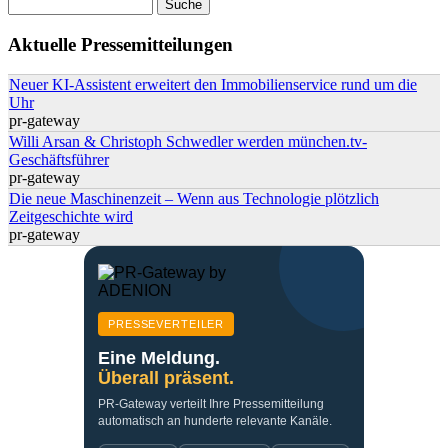
Suche
Suchformular
Aktuelle Pressemitteilungen
Neuer KI-Assistent erweitert den Immobilienservice rund um die
Uhr
pr-gateway
Willi Arsan & Christoph Schwedler werden münchen.tv-
Geschäftsführer
pr-gateway
Die neue Maschinenzeit – Wenn aus Technologie plötzlich
Zeitgeschichte wird
pr-gateway
PRESSEVERTEILER
Eine Meldung.
Überall präsent.
PR-Gateway verteilt Ihre Pressemitteilung
automatisch an hunderte relevante Kanäle.