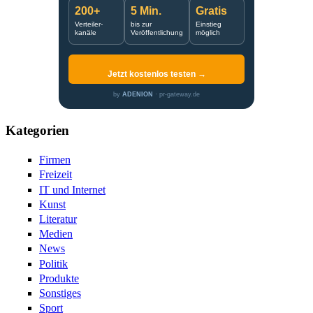
200+
5 Min.
Gratis
Verteiler-
bis zur
Einstieg
kanäle
Veröffentlichung
möglich
Jetzt kostenlos testen →
by
ADENION
· pr-gateway.de
Kategorien
Firmen
Freizeit
IT und Internet
Kunst
Literatur
Medien
News
Politik
Produkte
Sonstiges
Sport