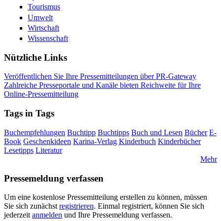
Tourismus
Umwelt
Wirtschaft
Wissenschaft
Nützliche Links
Veröffentlichen Sie Ihre Pressemitteilungen über PR-Gateway
Zahlreiche Presseportale und Kanäle bieten Reichweite für Ihre
Online-Pressemitteilung
Tags in Tags
Buchempfehlungen
Buchtipp
Buchtipps
Buch und Lesen
Bücher
E-
Book
Geschenkideen
Karina-Verlag
Kinderbuch
Kinderbücher
Lesetipps
Literatur
Mehr
Pressemeldung verfassen
Um eine kostenlose Pressemitteilung erstellen zu können, müssen
Sie sich zunächst
registrieren
. Einmal registriert, können Sie sich
jederzeit
anmelden
und Ihre Pressemeldung verfassen.