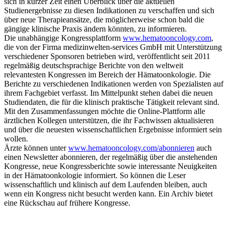
sich in kurzer Zeit einen Überblick über die aktuellen
Studienergebnisse zu diesen Indikationen zu verschaffen und sich
über neue Therapieansätze, die möglicherweise schon bald die
gängige klinische Praxis ändern könnten, zu informieren.
Die unabhängige Kongressplattform
www.hematooncology.com
,
die von der Firma medizinwelten-services GmbH mit Unterstützung
verschiedener Sponsoren betrieben wird, veröffentlicht seit 2011
regelmäßig deutschsprachige Berichte von den weltweit
relevantesten Kongressen im Bereich der Hämatoonkologie. Die
Berichte zu verschiedenen Indikationen werden von Spezialisten auf
ihrem Fachgebiet verfasst. Im Mittelpunkt stehen dabei die neuen
Studiendaten, die für die klinisch praktische Tätigkeit relevant sind.
Mit den Zusammenfassungen möchte die Online-Plattform alle
ärztlichen Kollegen unterstützen, die ihr Fachwissen aktualisieren
und über die neuesten wissenschaftlichen Ergebnisse informiert sein
wollen.
Ärzte können unter
www.hematooncology.com/abonnieren
auch
einen Newsletter abonnieren, der regelmäßig über die anstehenden
Kongresse, neue Kongressberichte sowie interessante Neuigkeiten
in der Hämatoonkologie informiert. So können die Leser
wissenschaftlich und klinisch auf dem Laufenden bleiben, auch
wenn ein Kongress nicht besucht werden kann. Ein Archiv bietet
eine Rückschau auf frühere Kongresse.