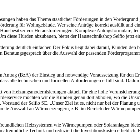
lösungen haben das Thema staatlicher Förderungen in den Vordergrund
rderung für Wohngebäude. Wer seine Anträge korrekt ausfüllt und einr
le Hausbesitzer vor Herausforderungen: Komplexe Antragsformulare, t
. Um diese Hürden abzubauen, bietet der Haustechnikshop Selfio jetzt
erung deutlich einfacher. Der Fokus liegt dabei darauf, Kunden den b
en Beratungsgespräch über die Auswahl der passenden Förderprogramme b
 zum Antrag (BzA) der Einstieg und notwendige Voraussetzung für den 
 dass alle technischen und formellen Anforderungen erfüllt sind. Dadu
t von Heizungsmodernisierungen aktuell für eine hohe Verunsicherung 
erservice möchten wir die Kunden genau dort abholen, wo die Unsiche
Vorstand der Selfio SE. „Unser Ziel ist es, nicht nur bei der Planun
 breite Auswahl an Wärmeerzeugern, z.B. im Bereich der Wärmepumpe
reundlichen Heizsystemen wie Wärmepumpen oder Solaranlagen bietet 
mafreundliche Technik und reduziert die Investitionskosten erheblich.