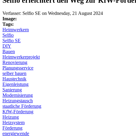
Selfio erleichtert den Weg zur KfW-Förde
Verfasser:
Selfio SE
on
Wednesday, 21 August 2024
Image:
Tags:
Heimwerkern
Selfio
Selfio SE
DIY
Bauen
Heimwerkerprojekt
Renovierung
Planungsservice
selber bauen
Haustechnik
Eigenleistung
Sanierung
Modernisierung
Heizungstausch
staatliche Förderung
KfW-Förderung
Heizung
Heizsystem
Förderung
energiewende