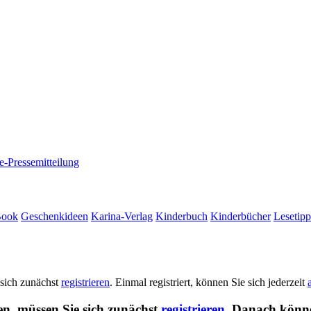
e-Pressemitteilung
Book
Geschenkideen
Karina-Verlag
Kinderbuch
Kinderbücher
Lesetipp
 sich zunächst
registrieren
. Einmal registriert, können Sie sich jederzeit
en, müssen Sie sich zunächst
registrieren
. Danach könne