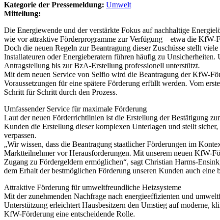
Kategorie der Pressemeldung:
Umwelt
Mitteilung:
Die Energiewende und der verstärkte Fokus auf nachhaltige Energie
wie vor attraktive Förderprogramme zur Verfügung – etwa die KfW-Fö
Doch die neuen Regeln zur Beantragung dieser Zuschüsse stellt vie
Installateuren oder Energieberatern führen häufig zu Unsicherheiten
Antragstellung bis zur BzA-Erstellung professionell unterstützt.
Mit dem neuen Service von Selfio wird die Beantragung der KfW-Förd
Voraussetzungen für eine spätere Förderung erfüllt werden. Vom erst
Schritt für Schritt durch den Prozess.
Umfassender Service für maximale Förderung
Laut der neuen Förderrichtlinien ist die Erstellung der Bestätigung
Kunden die Erstellung dieser komplexen Unterlagen und stellt sicher,
verpassen.
„Wir wissen, dass die Beantragung staatlicher Förderungen im Kontex
Marktteilnehmer vor Herausforderungen. Mit unserem neuen KfW-Förd
Zugang zu Fördergeldern ermöglichen“, sagt Christian Harms-Ensink, 
dem Erhalt der bestmöglichen Förderung unseren Kunden auch eine
Attraktive Förderung für umweltfreundliche Heizsysteme
Mit der zunehmenden Nachfrage nach energieeffizienten und umweltf
Unterstützung erleichtert Hausbesitzern den Umstieg auf moderne, kli
KfW-Förderung eine entscheidende Rolle.