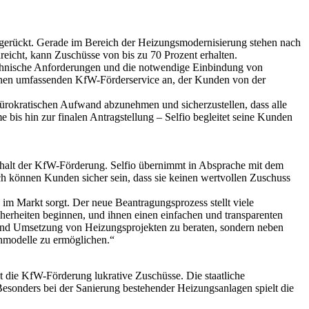
 gerückt. Gerade im Bereich der Heizungsmodernisierung stehen nach
eicht, kann Zuschüsse von bis zu 70 Prozent erhalten.
echnische Anforderungen und die notwendige Einbindung von
 einen umfassenden KfW-Förderservice an, der Kunden von der
ürokratischen Aufwand abzunehmen und sicherzustellen, dass alle
is hin zur finalen Antragstellung – Selfio begleitet seine Kunden
Erhalt der KfW-Förderung. Selfio übernimmt in Absprache mit dem
rch können Kunden sicher sein, dass sie keinen wertvollen Zuschuss
im Markt sorgt. Der neue Beantragungsprozess stellt viele
rheiten beginnen, und ihnen einen einfachen und transparenten
g und Umsetzung von Heizungsprojekten zu beraten, sondern neben
nmodelle zu ermöglichen.“
die KfW-Förderung lukrative Zuschüsse. Die staatliche
 Besonders bei der Sanierung bestehender Heizungsanlagen spielt die