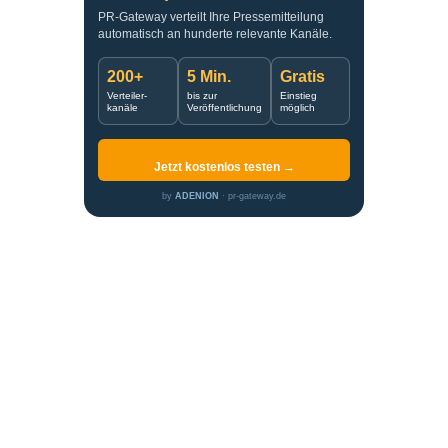
PR-Gateway verteilt Ihre Pressemitteilung
automatisch an hunderte relevante Kanäle.
200+
5 Min.
Gratis
Verteiler-
bis zur
Einstieg
kanäle
Veröffentlichung
möglich
Jetzt kostenlos testen →
by
ADENION
· pr-gateway.de