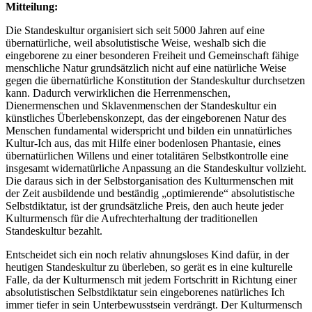
Mitteilung:
Die Standeskultur organisiert sich seit 5000 Jahren auf eine
übernatürliche, weil absolutistische Weise, weshalb sich die
eingeborene zu einer besonderen Freiheit und Gemeinschaft fähige
menschliche Natur grundsätzlich nicht auf eine natürliche Weise
gegen die übernatürliche Konstitution der Standeskultur durchsetzen
kann. Dadurch verwirklichen die Herrenmenschen,
Dienermenschen und Sklavenmenschen der Standeskultur ein
künstliches Überlebenskonzept, das der eingeborenen Natur des
Menschen fundamental widerspricht und bilden ein unnatürliches
Kultur-Ich aus, das mit Hilfe einer bodenlosen Phantasie, eines
übernatürlichen Willens und einer totalitären Selbstkontrolle eine
insgesamt widernatürliche Anpassung an die Standeskultur vollzieht.
Die daraus sich in der Selbstorganisation des Kulturmenschen mit
der Zeit ausbildende und beständig „optimierende“ absolutistische
Selbstdiktatur, ist der grundsätzliche Preis, den auch heute jeder
Kulturmensch für die Aufrechterhaltung der traditionellen
Standeskultur bezahlt.
Entscheidet sich ein noch relativ ahnungsloses Kind dafür, in der
heutigen Standeskultur zu überleben, so gerät es in eine kulturelle
Falle, da der Kulturmensch mit jedem Fortschritt in Richtung einer
absolutistischen Selbstdiktatur sein eingeborenes natürliches Ich
immer tiefer in sein Unterbewusstsein verdrängt. Der Kulturmensch