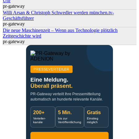
Uhr
pr-gateway
Willi Arsan & Christoph Schwedler werden münchen.tv-
Geschäftsführer
pr-gateway
Die neue Maschinenzeit – Wenn aus Technologie plötzlich
Zeitgeschichte wird
pr-gateway
PRESSEVERTEILER
Eine Meldung.
Überall präsent.
PR-Gateway verteilt Ihre Pressemitteilung
automatisch an hunderte relevante Kanäle.
200+
5 Min.
Gratis
Verteiler-
bis zur
Einstieg
kanäle
Veröffentlichung
möglich