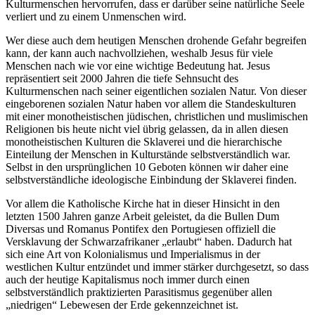
Kulturmenschen hervorrufen, dass er darüber seine natürliche Seele
verliert und zu einem Unmenschen wird.
Wer diese auch dem heutigen Menschen drohende Gefahr begreifen
kann, der kann auch nachvollziehen, weshalb Jesus für viele
Menschen nach wie vor eine wichtige Bedeutung hat. Jesus
repräsentiert seit 2000 Jahren die tiefe Sehnsucht des
Kulturmenschen nach seiner eigentlichen sozialen Natur. Von dieser
eingeborenen sozialen Natur haben vor allem die Standeskulturen
mit einer monotheistischen jüdischen, christlichen und muslimischen
Religionen bis heute nicht viel übrig gelassen, da in allen diesen
monotheistischen Kulturen die Sklaverei und die hierarchische
Einteilung der Menschen in Kulturstände selbstverständlich war.
Selbst in den ursprünglichen 10 Geboten können wir daher eine
selbstverständliche ideologische Einbindung der Sklaverei finden.
Vor allem die Katholische Kirche hat in dieser Hinsicht in den
letzten 1500 Jahren ganze Arbeit geleistet, da die Bullen Dum
Diversas und Romanus Pontifex den Portugiesen offiziell die
Versklavung der Schwarzafrikaner „erlaubt“ haben. Dadurch hat
sich eine Art von Kolonialismus und Imperialismus in der
westlichen Kultur entzündet und immer stärker durchgesetzt, so dass
auch der heutige Kapitalismus noch immer durch einen
selbstverständlich praktizierten Parasitismus gegenüber allen
„niedrigen“ Lebewesen der Erde gekennzeichnet ist.