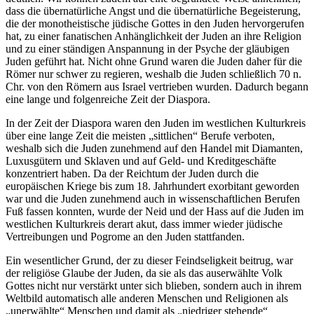
dass die übernatürliche Angst und die übernatürliche Begeisterung,
die der monotheistische jüdische Gottes in den Juden hervorgerufen
hat, zu einer fanatischen Anhänglichkeit der Juden an ihre Religion
und zu einer ständigen Anspannung in der Psyche der gläubigen
Juden geführt hat. Nicht ohne Grund waren die Juden daher für die
Römer nur schwer zu regieren, weshalb die Juden schließlich 70 n.
Chr. von den Römern aus Israel vertrieben wurden. Dadurch begann
eine lange und folgenreiche Zeit der Diaspora.
In der Zeit der Diaspora waren den Juden im westlichen Kulturkreis
über eine lange Zeit die meisten „sittlichen“ Berufe verboten,
weshalb sich die Juden zunehmend auf den Handel mit Diamanten,
Luxusgütern und Sklaven und auf Geld- und Kreditgeschäfte
konzentriert haben. Da der Reichtum der Juden durch die
europäischen Kriege bis zum 18. Jahrhundert exorbitant geworden
war und die Juden zunehmend auch in wissenschaftlichen Berufen
Fuß fassen konnten, wurde der Neid und der Hass auf die Juden im
westlichen Kulturkreis derart akut, dass immer wieder jüdische
Vertreibungen und Pogrome an den Juden stattfanden.
Ein wesentlicher Grund, der zu dieser Feindseligkeit beitrug, war
der religiöse Glaube der Juden, da sie als das auserwählte Volk
Gottes nicht nur verstärkt unter sich blieben, sondern auch in ihrem
Weltbild automatisch alle anderen Menschen und Religionen als
„unerwählte“ Menschen und damit als „niedriger stehende“