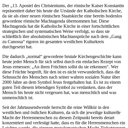
Der „13. Apostel des Christentums, der römische Kaiser Konstantin
repräsentiert daher bis heute die Ursünde der Katholischen Kirche,
da sie als einer neuen römischen Staatskirche eine bereits bodenlos
gewordene römische Machtagenda übernommen hat. Diese
Machtagenda hat die Katholische Kirche in einer fortschrittlichen
strategischen und systematischen Weise verfolgt, so dass sie
schließlich ihre absolutistischen Machtansprüche nach dem „Gang
zu Canossa“ rigoros im gesamten westlichen Kulturkreis
durchgesetzt hat.
Die dadurch „normal“ gewordene brutale Kirchengeschichte kann
heute jeder Mensch für sich selbst durch ein einfaches Rezept von
Jesus ermessen: „An ihren Früchten sollst du sie erkennen“. Wer
diese Früchte begreift, für den ist es nicht verwunderlich, dass die
Sehnsucht des Menschen nach seiner wahren sozialen Natur über
2000 Jahre an dem Symbol Jesus festgehalten hat. Es ist zu einem
guten Teil diesem lebendigen Symbol zu verdanken, dass der
Mensch bis heute nicht vergessen hat, was menschlich und was
unmenschlich ist.
Seit der Jahrtausendwende herrscht die reine Willkür in den
westlichen und östlichen Kulturen, da sich die jeweilige kulturelle
Macht der Herrenmenschen zu diesem Zeitpunkt bereits derart
konzentriert und verfestigt hatte, dass es für die Herrenmenschen ein
Leichtes wurde, die eigenen megalomanischen Macht-Zielsetzungen