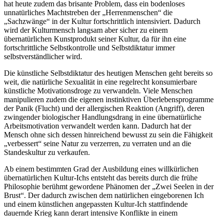
hat heute zudem das brisante Problem, dass ein bodenloses
unnatürliches Machtstreben der „Herrenmenschen“ die
„Sachzwänge“ in der Kultur fortschrittlich intensiviert. Dadurch
wird der Kulturmensch langsam aber sicher zu einem
übernatürlichen Kunstprodukt seiner Kultur, da für ihn eine
fortschrittliche Selbstkontrolle und Selbstdiktatur immer
selbstverständlicher wird.
Die künstliche Selbstdiktatur des heutigen Menschen geht bereits so
weit, die natürliche Sexualität in eine regelrecht konsumierbare
künstliche Motivationsdroge zu verwandeln. Viele Menschen
manipulieren zudem die eigenen instinktiven Überlebensprogramme
der Panik (Flucht) und der allergischen Reaktion (Angriff), deren
zwingender biologischer Handlungsdrang in eine übernatürliche
Arbeitsmotivation verwandelt werden kann. Dadurch hat der
Mensch ohne sich dessen hinreichend bewusst zu sein die Fähigkeit
„verbessert“ seine Natur zu verzerren, zu verraten und an die
Standeskultur zu verkaufen.
Ab einem bestimmten Grad der Ausbildung eines willkürlichen
übernatürlichen Kultur-Ichs entsteht das bereits durch die frühe
Philosophie berühmt gewordene Phänomen der „Zwei Seelen in der
Brust“. Der dadurch zwischen dem natürlichen eingeborenen Ich
und einem künstlichen angepassten Kultur-Ich stattfindende
dauernde Krieg kann derart intensive Konflikte in einem