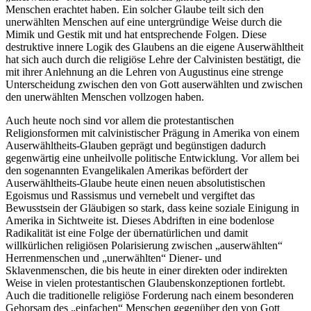
Menschen erachtet haben. Ein solcher Glaube teilt sich den
unerwählten Menschen auf eine untergründige Weise durch die
Mimik und Gestik mit und hat entsprechende Folgen. Diese
destruktive innere Logik des Glaubens an die eigene Auserwähltheit
hat sich auch durch die religiöse Lehre der Calvinisten bestätigt, die
mit ihrer Anlehnung an die Lehren von Augustinus eine strenge
Unterscheidung zwischen den von Gott auserwählten und zwischen
den unerwählten Menschen vollzogen haben.
Auch heute noch sind vor allem die protestantischen
Religionsformen mit calvinistischer Prägung in Amerika von einem
Auserwähltheits-Glauben geprägt und begünstigen dadurch
gegenwärtig eine unheilvolle politische Entwicklung. Vor allem bei
den sogenannten Evangelikalen Amerikas befördert der
Auserwähltheits-Glaube heute einen neuen absolutistischen
Egoismus und Rassismus und vernebelt und vergiftet das
Bewusstsein der Gläubigen so stark, dass keine soziale Einigung in
Amerika in Sichtweite ist. Dieses Abdriften in eine bodenlose
Radikalität ist eine Folge der übernatürlichen und damit
willkürlichen religiösen Polarisierung zwischen „auserwählten“
Herrenmenschen und „unerwählten“ Diener- und
Sklavenmenschen, die bis heute in einer direkten oder indirekten
Weise in vielen protestantischen Glaubenskonzeptionen fortlebt.
Auch die traditionelle religiöse Forderung nach einem besonderen
Gehorsam des „einfachen“ Menschen gegenüber den von Gott