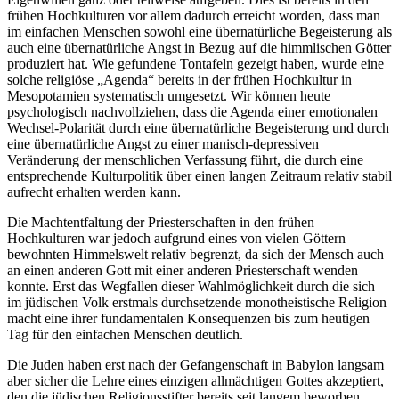
frühen Hochkulturen vor allem dadurch erreicht worden, dass man
im einfachen Menschen sowohl eine übernatürliche Begeisterung als
auch eine übernatürliche Angst in Bezug auf die himmlischen Götter
produziert hat. Wie gefundene Tontafeln gezeigt haben, wurde eine
solche religiöse „Agenda“ bereits in der frühen Hochkultur in
Mesopotamien systematisch umgesetzt. Wir können heute
psychologisch nachvollziehen, dass die Agenda einer emotionalen
Wechsel-Polarität durch eine übernatürliche Begeisterung und durch
eine übernatürliche Angst zu einer manisch-depressiven
Veränderung der menschlichen Verfassung führt, die durch eine
entsprechende Kulturpolitik über einen langen Zeitraum relativ stabil
aufrecht erhalten werden kann.
Die Machtentfaltung der Priesterschaften in den frühen
Hochkulturen war jedoch aufgrund eines von vielen Göttern
bewohnten Himmelswelt relativ begrenzt, da sich der Mensch auch
an einen anderen Gott mit einer anderen Priesterschaft wenden
konnte. Erst das Wegfallen dieser Wahlmöglichkeit durch die sich
im jüdischen Volk erstmals durchsetzende monotheistische Religion
macht eine ihrer fundamentalen Konsequenzen bis zum heutigen
Tag für den einfachen Menschen deutlich.
Die Juden haben erst nach der Gefangenschaft in Babylon langsam
aber sicher die Lehre eines einzigen allmächtigen Gottes akzeptiert,
den die jüdischen Religionsstifter bereits seit langem beworben