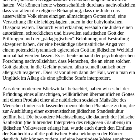
hatten. Wir können heute wissenschaftlich durchaus nachvollziehen,
dass vor allem die religiöse Behauptung, dass die Juden das
auserwählte Volk eines einzigen allmächtigen Gottes sind, eine
Versuchung für die leidgeplagten Juden in der babylonischen
Diaspora waren. Dadurch wird erklärbar, weshalb die Juden einen
autoritären, schrecklichen und bisweilen sadistischen Gott der
Prüfungen und der „pädagogischen“ Belohnung und Bestrafung
akzeptiert haben, der eine beständige übernatürliche Angst vor
einem potenziell tyrannisch agierenden Gott im jüdischen Weltbild
normal hat werden lassen. Es ist heute anhand der psychologischen
Forschung nachvollziehbar, dass Menschen, die an einen solchen
Gott glauben, in die Gefahr geraten, allzu schnell panisch oder
allergisch reagieren. Dies ist vor allem dann der Fall, wenn man ein
Unglück im Alltag als eine göttliche Strafe interpretiert.
Aus dem modernen Blickwinkel betrachtet, haben wir es bei der
Erfindung eines allmächtigen, willkürlichen übernatürlichen Gottes
mit einem Produkt einer alle natürlichen sozialen Maßstäbe des
Menschen hinter sich lassenden menschlichen Phantasie zu tun, die
zur Ausbildung einer extremistischen jüdischen Standeskultur
geführt hat. Die besondere Machtstellung, die dadurch der jüdische
Sanhedrin (die führenden Interpreten des religiösen Glaubens) im
jüdischen Volkswesen erlangt hat, wurde auch durch den Einfluss
der Sanhedrin auf die politischen Entscheidungen der Römer
deutlich. Wir können zudem auf eine begründete Weise annehmen,