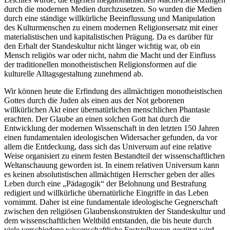
durch die modernen Medien durchzusetzen. So wurden die Medien
durch eine ständige willkürliche Beeinflussung und Manipulation
des Kulturmenschen zu einem modernen Religionsersatz mit einer
materialistischen und kapitalistischen Prägung. Da es darüber für
den Erhalt der Standeskultur nicht länger wichtig war, ob ein
Mensch religiös war oder nicht, nahm die Macht und der Einfluss
der traditionellen monotheistischen Religionsformen auf die
kulturelle Alltagsgestaltung zunehmend ab.
Wir können heute die Erfindung des allmächtigen monotheistischen
Gottes durch die Juden als einen aus der Not geborenen
willkürlichen Akt einer übernatürlichen menschlichen Phantasie
erachten. Der Glaube an einen solchen Gott hat durch die
Entwicklung der modernen Wissenschaft in den letzten 150 Jahren
einen fundamentalen ideologischen Widersacher gefunden, da vor
allem die Entdeckung, dass sich das Universum auf eine relative
Weise organisiert zu einem festen Bestandteil der wissenschaftlichen
Weltanschauung geworden ist. In einem relativen Universum kann
es keinen absolutistischen allmächtigen Herrscher geben der alles
Leben durch eine „Pädagogik“ der Belohnung und Bestrafung
redigiert und willkürliche übernatürliche Eingriffe in das Leben
vornimmt. Daher ist eine fundamentale ideologische Gegnerschaft
zwischen den religiösen Glaubenskonstrukten der Standeskultur und
dem wissenschaftlichen Weltbild entstanden, die bis heute durch
viele verschiedene wissenschaftliche Feststellungen gestützt wird.