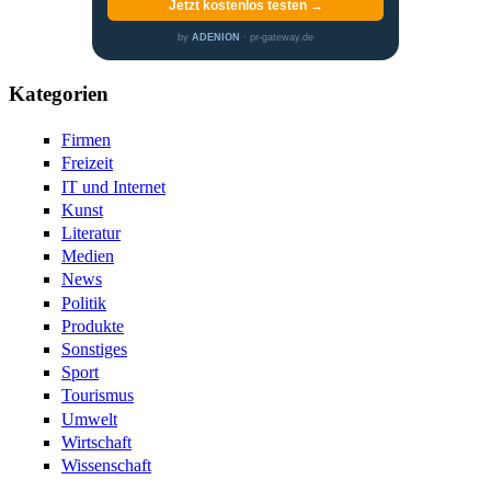
Jetzt kostenlos testen →
by
ADENION
· pr-gateway.de
Kategorien
Firmen
Freizeit
IT und Internet
Kunst
Literatur
Medien
News
Politik
Produkte
Sonstiges
Sport
Tourismus
Umwelt
Wirtschaft
Wissenschaft