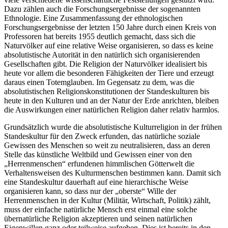
Dazu zählen auch die Forschungsergebnisse der sogenannten
Ethnologie. Eine Zusammenfassung der ethnologischen
Forschungsergebnisse der letzten 150 Jahre durch einen Kreis von
Professoren hat bereits 1955 deutlich gemacht, dass sich die
Naturvölker auf eine relative Weise organisieren, so dass es keine
absolutistische Autorität in den natürlich sich organisierenden
Gesellschaften gibt. Die Religion der Naturvölker idealisiert bis
heute vor allem die besonderen Fähigkeiten der Tiere und erzeugt
daraus einen Totemglauben. Im Gegensatz zu dem, was die
absolutistischen Religionskonstitutionen der Standeskulturen bis
heute in den Kulturen und an der Natur der Erde anrichten, bleiben
die Auswirkungen einer natürlichen Religion daher relativ harmlos.
Grundsätzlich wurde die absolutistische Kulturreligion in der frühen
Standeskultur für den Zweck erfunden, das natürliche soziale
Gewissen des Menschen so weit zu neutralisieren, dass an deren
Stelle das künstliche Weltbild und Gewissen einer von den
„Herrenmenschen“ erfundenen himmlischen Götterwelt die
Verhaltensweisen des Kulturmenschen bestimmen kann. Damit sich
eine Standeskultur dauerhaft auf eine hierarchische Weise
organisieren kann, so dass nur der „oberste“ Wille der
Herrenmenschen in der Kultur (Militär, Wirtschaft, Politik) zählt,
muss der einfache natürliche Mensch erst einmal eine solche
übernatürliche Religion akzeptieren und seinen natürlichen
Eigenwillen ganz oder teilweise aufgeben. Dies ist bereits in den