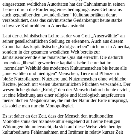
eingesetzten weltlichen Autoritäten hat der Calvinismus in seinen
Lehren durch die Forderung eines bedingungslosen Gehorsams
auch gegenüber den „wunderlichen“ Kulturautoritäten derart
verabsolutiert, dass das calvinistische Gedankengut heute starke
schwarze Kulturblüten in Amerika austreibt.
Laut der calvinistischen Lehre ist der von Gott „Auserwählte“ an
seiner gesellschaftlichen Stellung zu erkennen. Auch aus diesem
Grund hat das kapitalistische „Erfolgsstreben“ nicht nur in Amerika,
sondern in der gesamten westlichen Welt bereits zur
Jahrtausendwende eine fanatische Qualität erreicht. Die dadurch
bodenlos „liberal“ gewordene kapitalistische Lehre hat im
„normalen“ Weltbild des modernen Kulturmenschen bis heute alle
„unerwählten und niedrigen“ Menschen, Tiere und Pflanzen in
bloße Nutzpflanzen, Nutztiere und Nutzmenschen ohne wirkliche
Rechte, jedoch mit vielen übernatürlichen Pflichten verwandelt. Der
wesentliche globale „Erfolg“ den der Mensch dadurch heute erzielt,
ist eine Mischung aus einer religiös und ideologisch angefeuerten
menschlichen Megalomanie, die mit der Natur der Erde umspringt,
als spielte man nur ein Monopolispiel.
Es ist daher an der Zeit, dass der Mensch den traditionellen
Monotheismus der Standeskultur eingehend auf seine heutigen
Wirkungen hin untersucht, da sich auf diese Weise viele heutige
kulturbedingte Fehlannahmen und Irrtümer in relativ kurzer Zeit