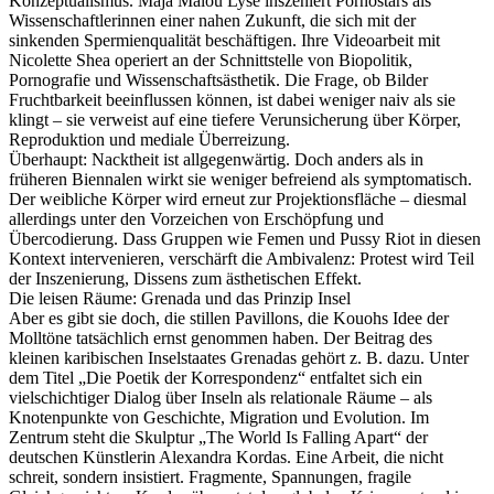
Konzeptualismus. Maja Malou Lyse inszeniert Pornostars als
Wissenschaftlerinnen einer nahen Zukunft, die sich mit der
sinkenden Spermienqualität beschäftigen. Ihre Videoarbeit mit
Nicolette Shea operiert an der Schnittstelle von Biopolitik,
Pornografie und Wissenschaftsästhetik. Die Frage, ob Bilder
Fruchtbarkeit beeinflussen können, ist dabei weniger naiv als sie
klingt – sie verweist auf eine tiefere Verunsicherung über Körper,
Reproduktion und mediale Überreizung.
Überhaupt: Nacktheit ist allgegenwärtig. Doch anders als in
früheren Biennalen wirkt sie weniger befreiend als symptomatisch.
Der weibliche Körper wird erneut zur Projektionsfläche – diesmal
allerdings unter den Vorzeichen von Erschöpfung und
Übercodierung. Dass Gruppen wie Femen und Pussy Riot in diesen
Kontext intervenieren, verschärft die Ambivalenz: Protest wird Teil
der Inszenierung, Dissens zum ästhetischen Effekt.
Die leisen Räume: Grenada und das Prinzip Insel
Aber es gibt sie doch, die stillen Pavillons, die Kouohs Idee der
Molltöne tatsächlich ernst genommen haben. Der Beitrag des
kleinen karibischen Inselstaates Grenadas gehört z. B. dazu. Unter
dem Titel „Die Poetik der Korrespondenz“ entfaltet sich ein
vielschichtiger Dialog über Inseln als relationale Räume – als
Knotenpunkte von Geschichte, Migration und Evolution. Im
Zentrum steht die Skulptur „The World Is Falling Apart“ der
deutschen Künstlerin Alexandra Kordas. Eine Arbeit, die nicht
schreit, sondern insistiert. Fragmente, Spannungen, fragile