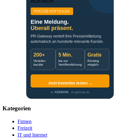
PRESSEVERTEILER
Eine Meldung.
Überall präsent.
PR-Gateway verteilt Ihre Pressemitteilung
automatisch an hunderte relevante Kanäle.
200+
5 Min.
Gratis
Verteiler-
bis zur
Einstieg
kanäle
Veröffentlichung
möglich
Jetzt kostenlos testen →
by
ADENION
· pr-gateway.de
Kategorien
Firmen
Freizeit
IT und Internet