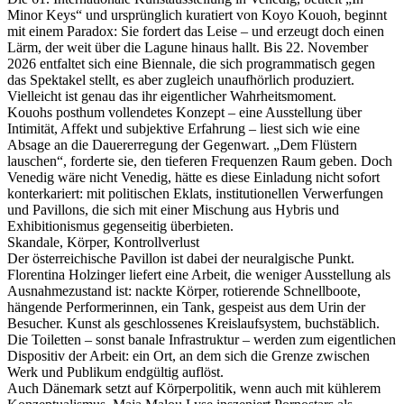
Minor Keys“ und ursprünglich kuratiert von Koyo Kouoh, beginnt
mit einem Paradox: Sie fordert das Leise – und erzeugt doch einen
Lärm, der weit über die Lagune hinaus hallt. Bis 22. November
2026 entfaltet sich eine Biennale, die sich programmatisch gegen
das Spektakel stellt, es aber zugleich unaufhörlich produziert.
Vielleicht ist genau das ihr eigentlicher Wahrheitsmoment.
Kouohs posthum vollendetes Konzept – eine Ausstellung über
Intimität, Affekt und subjektive Erfahrung – liest sich wie eine
Absage an die Dauererregung der Gegenwart. „Dem Flüstern
lauschen“, forderte sie, den tieferen Frequenzen Raum geben. Doch
Venedig wäre nicht Venedig, hätte es diese Einladung nicht sofort
konterkariert: mit politischen Eklats, institutionellen Verwerfungen
und Pavillons, die sich mit einer Mischung aus Hybris und
Exhibitionismus gegenseitig überbieten.
Skandale, Körper, Kontrollverlust
Der österreichische Pavillon ist dabei der neuralgische Punkt.
Florentina Holzinger liefert eine Arbeit, die weniger Ausstellung als
Ausnahmezustand ist: nackte Körper, rotierende Schnellboote,
hängende Performerinnen, ein Tank, gespeist aus dem Urin der
Besucher. Kunst als geschlossenes Kreislaufsystem, buchstäblich.
Die Toiletten – sonst banale Infrastruktur – werden zum eigentlichen
Dispositiv der Arbeit: ein Ort, an dem sich die Grenze zwischen
Werk und Publikum endgültig auflöst.
Auch Dänemark setzt auf Körperpolitik, wenn auch mit kühlerem