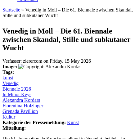
Startseite
» Venedig in Moll – Die 61. Biennale zwischen Skandal,
Stille und subkutaner Wucht
Sie sind hier
Venedig in Moll – Die 61. Biennale
zwischen Skandal, Stille und subkutaner
Wucht
Verfasser:
zierercom
on
Friday, 15 May 2026
Image:
Tags:
kunst
Venedig
Biennale 2926
In Minor Keys
Alexandra Kordars
Florentina Holzinger
Grenada Pavillion
Kultur
Kategorie der Pressemeldung:
Kunst
Mitteilung:
Die 61. Internationale Kunstausstellung in Venedig, betitelt „In