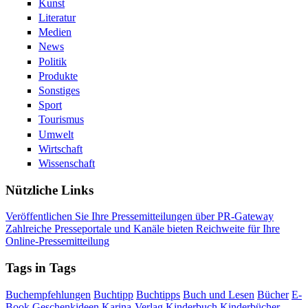
Kunst
Literatur
Medien
News
Politik
Produkte
Sonstiges
Sport
Tourismus
Umwelt
Wirtschaft
Wissenschaft
Nützliche Links
Veröffentlichen Sie Ihre Pressemitteilungen über PR-Gateway
Zahlreiche Presseportale und Kanäle bieten Reichweite für Ihre
Online-Pressemitteilung
Tags in Tags
Buchempfehlungen
Buchtipp
Buchtipps
Buch und Lesen
Bücher
E-
Book
Geschenkideen
Karina-Verlag
Kinderbuch
Kinderbücher