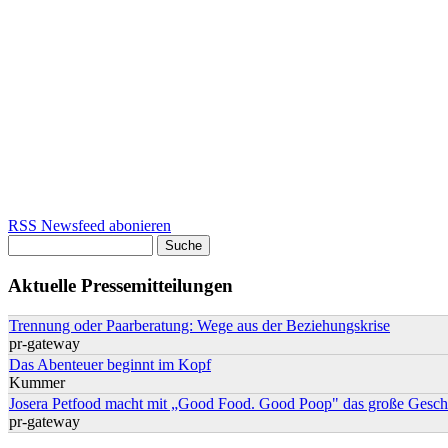
RSS Newsfeed abonieren
Suche
Suchformular
Aktuelle Pressemitteilungen
Trennung oder Paarberatung: Wege aus der Beziehungskrise
pr-gateway
Das Abenteuer beginnt im Kopf
Kummer
Josera Petfood macht mit „Good Food. Good Poop" das große Geschä
pr-gateway