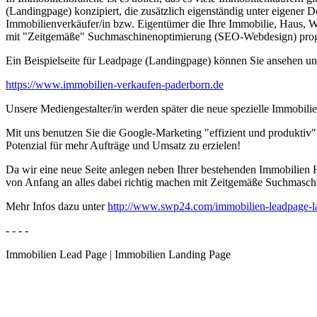
(Landingpage) konzipiert, die zusätzlich eigenständig unter eigener 
Immobilienverkäufer/in bzw. Eigentümer die Ihre Immobilie, Haus, Wo
mit "Zeitgemäße" Suchmaschinenoptimierung (SEO-Webdesign) program
Ein Beispielseite für Leadpage (Landingpage) können Sie ansehen un
https://www.immobilien-verkaufen-paderborn.de
Unsere Mediengestalter/in werden später die neue spezielle Immobili
Mit uns benutzen Sie die Google-Marketing "effizient und produktiv"
Potenzial für mehr Aufträge und Umsatz zu erzielen!
Da wir eine neue Seite anlegen neben Ihrer bestehenden Immobilien Ho
von Anfang an alles dabei richtig machen mit Zeitgemäße Suchmas
Mehr Infos dazu unter
http://www.swp24.com/immobilien-leadpage-l
- - - -
Immobilien Lead Page | Immobilien Landing Page