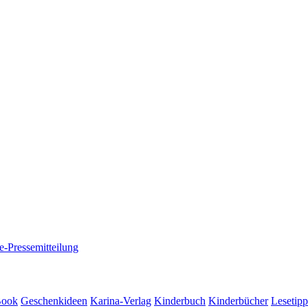
e-Pressemitteilung
Book
Geschenkideen
Karina-Verlag
Kinderbuch
Kinderbücher
Lesetipp