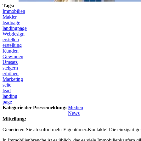
Tags:
Immobilien
Makler
leadpage
landingpage
Webdesign
erstellen
erstellung
Kunden
Gewinnen
Umsatz
steigern
erhöhen
Marketing
seite
lead
landing
page
Kategorie der Pressemeldung:
Medien
News
Mitteilung:
Generieren Sie ab sofort mehr Eigentümer-Kontakte! Die einzigartig
In Immobilienbranche ist es üblich, das es viele Immobilienkäufern g