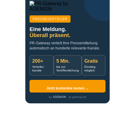
PRESSEVERTEILER
Eine Meldung.
Überall präsent.
PR-Gateway verteilt Ihre Pressemitteilung
automatisch an hunderte relevante Kanäle.
200+
5 Min.
Gratis
Verteiler-
bis zur
Einstieg
kanäle
Veröffentlichung
möglich
Jetzt kostenlos testen →
by
ADENION
· pr-gateway.de