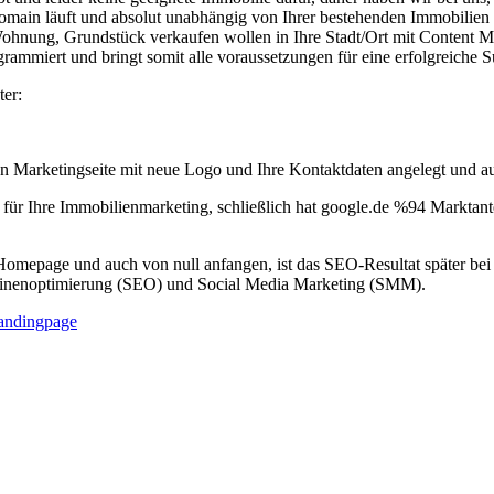
Domain läuft und absolut unabhängig von Ihrer bestehenden Immobilien H
hnung, Grundstück verkaufen wollen in Ihre Stadt/Ort mit Content Mar
miert und bringt somit alle voraussetzungen für eine erfolgreiche 
ter:
en Marketingseite mit neue Logo und Ihre Kontaktdaten angelegt und a
 für Ihre Immobilienmarketing, schließlich hat google.de %94 Marktan
mepage und auch von null anfangen, ist das SEO-Resultat später bei goo
chinenoptimierung (SEO) und Social Media Marketing (SMM).
andingpage