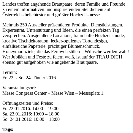
Landes treffen angehende Brautpaare, deren Familie und Freunde
zu einem informativen und inspirierenden Stelldichein auf
Österreichs beliebtester und größter Hochzeitsmesse.
Mehr als 250 Aussteller präsentieren Produkte, Dienstleistungen,
Expertenrat, Unterstützung und Ideen, die einen perfekten Tag
versprechen. Ausgefallene Locations, traumhafte Hochzeitsmode,
kreative Tischdekoration, lecker-opulentes Tortendesign,
einfallsreiche Papeterie, prächtiger Blumenschmuck,
Honeymoonziele, die das Fernweh stillen – Wünsche werden wahr!
Wer Jubiläen und Feste zu feiern weiß, ist auf der TRAU DICH
ebenso gut aufgehoben wie angehende Brautpaare.
Termin:
Fr. 22. - So. 24. Jänner 2016
Veranstaltungsort:
Messe Congress Center – Messe Wien – Messeplatz 1,
Öffnungszeiten und Preise:
Fr. 22.01.2016: 14:00 – 19:00
Sa. 23.01.2016: 10:00 – 18:00
So. 24.01.2016: 10:00 – 18:00
Tags: