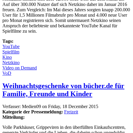
Auf über 300.000 Nutzer darf sich Netzkino daher im Januar 2016
freuen. Zum Vergleich: Im Mai dieses Jahres sorgten knapp 200.000
User für 1,5 Millionen Filmabrufe pro Monat und 4.000 neue User
pro Monat registrieren sich. Somit untermauert Netzkino seinen
Anspruch der beliebteste und bekannteste YouTube Kanal für
Spielfilme zu sein.
Tags:
YouTube
Spielfilm
Kino
Netzkino
Video on Demand
VoD
Weihnachtsgeschenke von bücher.de für
Familie, Freunde und Kinder
Verfasser:
Medien09
on
Friday, 18 December 2015
Kategorie der Pressemeldung:
Freizeit
Mitteilung:
Volle Parkhäuser, Grippeviren in den überfüllten Einkaufscentren,
genervte Verkäufer und die Lieben, die daheim schon ungeduldig