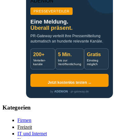
PRESSEVERTEILER
Eine Meldung.
Überall präsent.
PR-Gateway verteilt Ihre Pressemitteilung
automatisch an hunderte relevante Kanäle.
200+
5 Min.
Gratis
Verteiler-
bis zur
Einstieg
kanäle
Veröffentlichung
möglich
Jetzt kostenlos testen →
by
ADENION
· pr-gateway.de
Kategorien
Firmen
Freizeit
IT und Internet