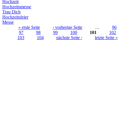
Hochzeit
Hochzeitsmesse
Trau Dich
Hochzeitsfeier
Messe
« erste Seite
‹ vorherige Seite
…
96
97
98
99
100
101
102
Seiten
103
104
nächste Seite ›
letzte Seite »