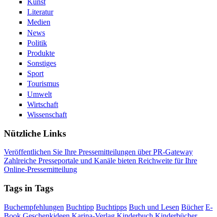
Kunst
Literatur
Medien
News
Politik
Produkte
Sonstiges
Sport
Tourismus
Umwelt
Wirtschaft
Wissenschaft
Nützliche Links
Veröffentlichen Sie Ihre Pressemitteilungen über PR-Gateway
Zahlreiche Presseportale und Kanäle bieten Reichweite für Ihre
Online-Pressemitteilung
Tags in Tags
Buchempfehlungen
Buchtipp
Buchtipps
Buch und Lesen
Bücher
E-
Book
Geschenkideen
Karina-Verlag
Kinderbuch
Kinderbücher