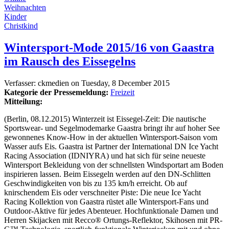
Weihnachten
Kinder
Christkind
Wintersport-Mode 2015/16 von Gaastra
im Rausch des Eissegelns
Verfasser:
ckmedien
on
Tuesday, 8 December 2015
Kategorie der Pressemeldung:
Freizeit
Mitteilung:
(Berlin, 08.12.2015) Winterzeit ist Eissegel-Zeit: Die nautische
Sportswear- und Segelmodemarke Gaastra bringt ihr auf hoher See
gewonnenes Know-How in der aktuellen Wintersport-Saison vom
Wasser aufs Eis. Gaastra ist Partner der International DN Ice Yacht
Racing Association (IDNIYRA) und hat sich für seine neueste
Wintersport Bekleidung von der schnellsten Windsportart am Boden
inspirieren lassen. Beim Eissegeln werden auf den DN-Schlitten
Geschwindigkeiten von bis zu 135 km/h erreicht. Ob auf
knirschendem Eis oder verschneiter Piste: Die neue Ice Yacht
Racing Kollektion von Gaastra rüstet alle Wintersport-Fans und
Outdoor-Aktive für jedes Abenteuer. Hochfunktionale Damen und
Herren Skijacken mit Recco® Ortungs-Reflektor, Skihosen mit PR-