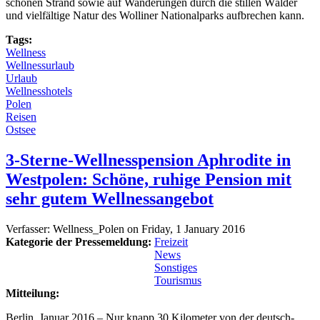
schönen Strand sowie auf Wanderungen durch die stillen Wälder
und vielfältige Natur des Wolliner Nationalparks aufbrechen kann.
Tags:
Wellness
Wellnessurlaub
Urlaub
Wellnesshotels
Polen
Reisen
Ostsee
3-Sterne-Wellnesspension Aphrodite in
Westpolen: Schöne, ruhige Pension mit
sehr gutem Wellnessangebot
Verfasser:
Wellness_Polen
on
Friday, 1 January 2016
Kategorie der Pressemeldung:
Freizeit
News
Sonstiges
Tourismus
Mitteilung:
Berlin, Januar 2016 – Nur knapp 30 Kilometer von der deutsch-