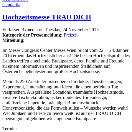
Candarila
Hochzeitsmesse TRAU DICH
Verfasser:
3xmedia
on
Tuesday, 24 November 2015
Kategorie der Pressemeldung:
Freizeit
Mitteilung:
Im Messe Congress Center Messe Wien bricht vom 22. – 24. Jänner
2016 erneut das Hochzeitsfieber aus! Die besten Hochzeitsprofis des
Landes treffen angehende Brautpaare, deren Familie und Freunde
zu einem informativen und inspirierenden Stelldichein auf
Österreichs beliebtester und größter Hochzeitsmesse.
Mehr als 250 Aussteller präsentieren Produkte, Dienstleistungen,
Expertenrat, Unterstützung und Ideen, die einen perfekten Tag
versprechen. Ausgefallene Locations, traumhafte Hochzeitsmode,
kreative Tischdekoration, lecker-opulentes Tortendesign,
einfallsreiche Papeterie, prächtiger Blumenschmuck,
Honeymoonziele, die das Fernweh stillen – Wünsche werden wahr!
Wer Jubiläen und Feste zu feiern weiß, ist auf der TRAU DICH
ebenso gut aufgehoben wie angehende Brautpaare.
Termin: