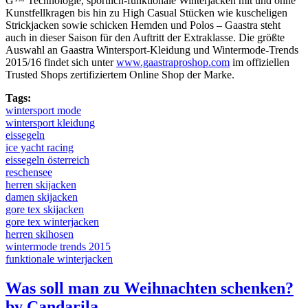
G™ Technologie, sportlich-funktionale Winterjacken mit und ohne
Kunstfellkragen bis hin zu High Casual Stücken wie kuscheligen
Strickjacken sowie schicken Hemden und Polos – Gaastra steht
auch in dieser Saison für den Auftritt der Extraklasse. Die größte
Auswahl an Gaastra Wintersport-Kleidung und Wintermode-Trends
2015/16 findet sich unter
www.gaastraproshop.com
im offiziellen
Trusted Shops zertifiziertem Online Shop der Marke.
Tags:
wintersport mode
wintersport kleidung
eissegeln
ice yacht racing
eissegeln österreich
reschensee
herren skijacken
damen skijacken
gore tex skijacken
gore tex winterjacken
herren skihosen
wintermode trends 2015
funktionale winterjacken
Was soll man zu Weihnachten schenken?
by Candarila