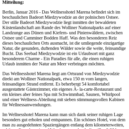
Mitteilung:
Berlin, Januar 2016 - Das Wellnesshotel Marena befindet sich im
beschaulichen Badeort Miedzywodzie an der polnischen Ostsee.
Der stille Badeort Miedzywodzie liegt inmitten der bewaldeten
Küstenlandschaft am Rande des Wolliner Nationalparks auf einer
Landzunge aus Dünen und Kiefern- und Pinienwäldern, zwischen
Ostsee und Camminer Bodden Haff. Was den besonderen Reiz
dieses beschaulichen Orts ausmacht, ist die umliegende einzigartige
Natur, die gesunden, duftenden Wälder sowie die weite, feinsandige
Bucht. Das Seebad Miedzywodzie ist ein Urlaubsort mit ganz
besonderem Charme - Ein Paradies für alle, die einen ruhigen
Urlaub inmitten der Natur am Meer verbringen möchten.
Das Wellnesshotel Marena liegt am Ortsrand von Miedzywodzie
direkt am Wolliner Nationalpark, etwa 150 m vom langen,
feinsandigen Strand entfernt. Es beherbergt 54 komfortabel
ausgestattete Gästezimmer, ein eigenes À- la-carte-Restaurant und
ein kleines aber feines Spa mit Schwimmbad, Saunen, Whirlpool
und einer Wellness-Abteilung mit sieben stimmungsvollen Kabinen
für Wellnessanwendungen.
Im Wellnesshotel Marena kann man sich dank seiner ruhigen Lage
besonders gut erholen und entspannen. Ein schönes Hotel, von dem
man zu ausgedehnten Spaziergängen entlang dem kilometerweiten,