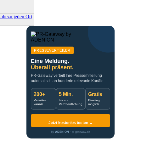
nahezu jeden Ort
PRESSEVERTEILER
Eine Meldung.
Überall präsent.
PR-Gateway verteilt Ihre Pressemitteilung
automatisch an hunderte relevante Kanäle.
200+
5 Min.
Gratis
Verteiler-
bis zur
Einstieg
kanäle
Veröffentlichung
möglich
Jetzt kostenlos testen →
by
ADENION
· pr-gateway.de