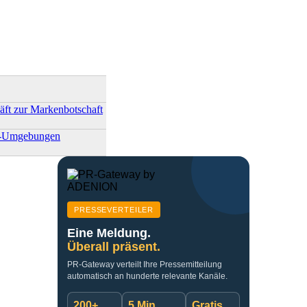
ft zur Markenbotschaft
ler-Umgebungen
PRESSEVERTEILER
Eine Meldung.
Überall präsent.
PR-Gateway verteilt Ihre Pressemitteilung
automatisch an hunderte relevante Kanäle.
200+
5 Min.
Gratis