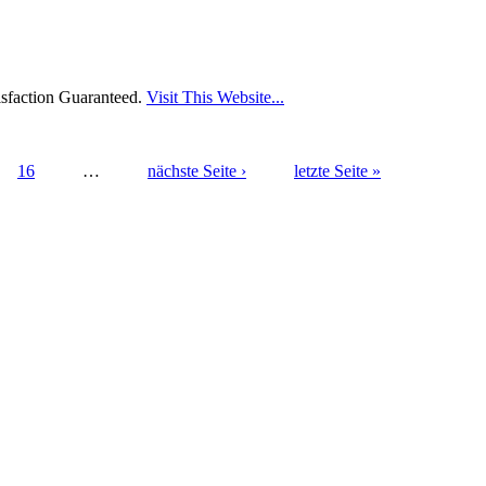
sfaction Guaranteed.
Visit This Website...
16
…
nächste Seite ›
letzte Seite »