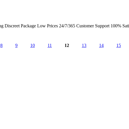
ng Discreet Package Low Prices 24/7/365 Customer Support 100% Sati
8
9
10
11
12
13
14
15