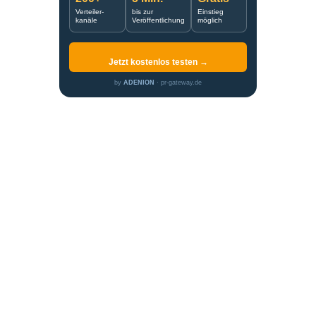
Verteiler-
bis zur
Einstieg
kanäle
Veröffentlichung
möglich
Jetzt kostenlos testen →
by
ADENION
· pr-gateway.de