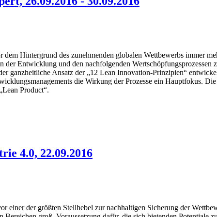
rt, 26.09.2016 - 30.09.2016
r dem Hintergrund des zunehmenden globalen Wettbewerbs immer mehr 
 in der Entwicklung und den nachfolgenden Wertschöpfungsprozessen z
ganzheitliche Ansatz der „12 Lean Innovation-Prinzipien“ entwickelt,
 Entwicklungsmanagements die Wirkung der Prozesse ein Hauptfokus. Die
 „Lean Product“.
ie 4.0, 22.09.2016
vor einer der größten Stellhebel zur nachhaltigen Sicherung der Wettb
n Bereichen groß. Voraussetzung dafür, die sich bietenden Potentiale zu