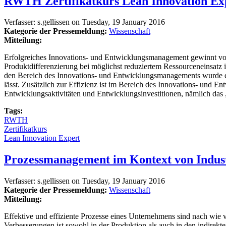
RWTH Zertifikatkurs Lean Innovation Expe
Verfasser:
s.gellissen
on
Tuesday, 19 January 2016
Kategorie der Pressemeldung:
Wissenschaft
Mitteilung:
Erfolgreiches Innovations- und Entwicklungsmanagement gewinnt vo
Produktdifferenzierung bei möglichst reduziertem Ressourceneinsatz
den Bereich des Innovations- und Entwicklungsmanagements wurde der 
lässt. Zusätzlich zur Effizienz ist im Bereich des Innovations- und
Entwicklungsaktivitäten und Entwicklungsinvestitionen, nämlich das
Tags:
RWTH
Zertifikatkurs
Lean Innovation Expert
Prozessmanagement im Kontext von Industr
Verfasser:
s.gellissen
on
Tuesday, 19 January 2016
Kategorie der Pressemeldung:
Wissenschaft
Mitteilung:
Effektive und effiziente Prozesse eines Unternehmens sind nach wie 
Verbesserungen ist sowohl in der Produktion als auch in den indirekte