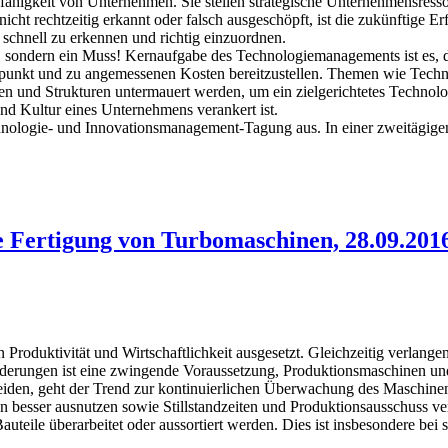
ähigkeit von Unternehmen. Sie stellen strategische Unternehmensresso
cht rechtzeitig erkannt oder falsch ausgeschöpft, ist die zukünftige Er
schnell zu erkennen und richtig einzuordnen.
sondern ein Muss! Kernaufgabe des Technologiemanagements ist es, di
itpunkt und zu angemessenen Kosten bereitzustellen. Themen wie Tech
und Strukturen untermauert werden, um ein zielgerichtetes Technologi
nd Kultur eines Unternehmens verankert ist.
ologie- und Innovationsmanagement-Tagung aus. In einer zweitägigen 
 Fertigung von Turbomaschinen, 28.09.2016
Produktivität und Wirtschaftlichkeit ausgesetzt. Gleichzeitig verlan
rderungen ist eine zwingende Voraussetzung, Produktionsmaschinen und 
eiden, geht der Trend zur kontinuierlichen Überwachung des Maschin
n besser ausnutzen sowie Stillstandzeiten und Produktionsausschuss v
teile überarbeitet oder aussortiert werden. Dies ist insbesondere bei 