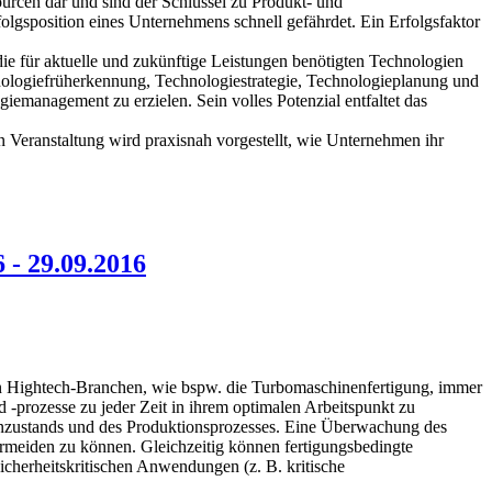
urcen dar und sind der Schlüssel zu Produkt- und
folgsposition eines Unternehmens schnell gefährdet. Ein Erfolgsfaktor
e für aktuelle und zukünftige Leistungen benötigten Technologien
nologiefrüherkennung, Technologiestrategie, Technologieplanung und
emanagement zu erzielen. Sein volles Potenzial entfaltet das
Veranstaltung wird praxisnah vorgestellt, wie Unternehmen ihr
 - 29.09.2016
gen Hightech-Branchen, wie bspw. die Turbomaschinenfertigung, immer
-prozesse zu jeder Zeit in ihrem optimalen Arbeitspunkt zu
enzustands und des Produktionsprozesses. Eine Überwachung des
ermeiden zu können. Gleichzeitig können fertigungsbedingte
sicherheitskritischen Anwendungen (z. B. kritische