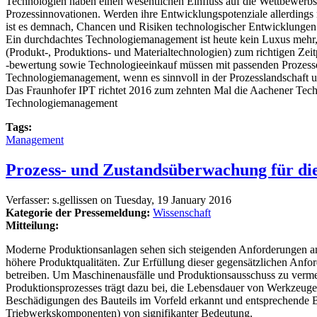
Technologien haben einen wesentlichen Einfluss auf die Wettbewerbsf
Prozessinnovationen. Werden ihre Entwicklungspotenziale allerdings ni
ist es demnach, Chancen und Risiken technologischer Entwicklungen 
Ein durchdachtes Technologiemanagement ist heute kein Luxus mehr, 
(Produkt-, Produktions- und Materialtechnologien) zum richtigen Ze
-bewertung sowie Technologieeinkauf müssen mit passenden Prozessen 
Technologiemanagement, wenn es sinnvoll in der Prozesslandschaft u
Das Fraunhofer IPT richtet 2016 zum zehnten Mal die Aachener Techn
Technologiemanagement
Tags:
Management
Prozess- und Zustandsüberwachung für die
Verfasser:
s.gellissen
on
Tuesday, 19 January 2016
Kategorie der Pressemeldung:
Wissenschaft
Mitteilung:
Moderne Produktionsanlagen sehen sich steigenden Anforderungen an 
höhere Produktqualitäten. Zur Erfüllung dieser gegensätzlichen Anfo
betreiben. Um Maschinenausfälle und Produktionsausschuss zu verm
Produktionsprozesses trägt dazu bei, die Lebensdauer von Werkzeuge
Beschädigungen des Bauteils im Vorfeld erkannt und entsprechende Bau
Triebwerkskomponenten) von signifikanter Bedeutung.