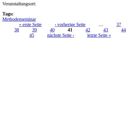
Veranstaltungsort:
Tags:
Methodenseminar
« erste Seite
‹ vorherige Seite
…
37
38
39
40
41
42
43
44
Seiten
45
nächste Seite ›
letzte Seite »