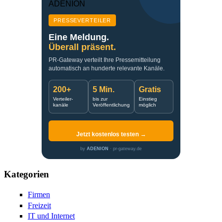
PRESSEVERTEILER
Eine Meldung.
Überall präsent.
PR-Gateway verteilt Ihre Pressemitteilung
automatisch an hunderte relevante Kanäle.
200+
5 Min.
Gratis
Verteiler-
bis zur
Einstieg
kanäle
Veröffentlichung
möglich
Jetzt kostenlos testen →
by
ADENION
· pr-gateway.de
Kategorien
Firmen
Freizeit
IT und Internet