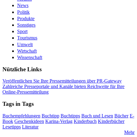
News
Politik
Produkte
Sonstiges
Sport
Tourismus
Umwelt
Wirtschaft
Wissenschaft
Nützliche Links
Veröffentlichen Sie Ihre Pressemitteilungen über PR-Gateway
Zahlreiche Presseportale und Kanäle bieten Reichweite für Ihre
Online-Pressemitteilung
Tags in Tags
Buchempfehlungen
Buchtipp
Buchtipps
Buch und Lesen
Bücher
E-
Book
Geschenkideen
Karina-Verlag
Kinderbuch
Kinderbücher
Lesetipps
Literatur
Mehr