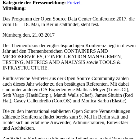
Kategorie der Pressemeldung:
Freizeit
Mitteilung:
Das Programm der Open Source Data Center Conference 2017, die
vom 16. – 18. Mai, in Berlin stattfindet, steht fest.
Nürnberg den, 21.03.2017
Der Themenfokus der englischsprachigen Konferenz liegt in diesem
Jahr auf den Themenbereichen CONTAINERS AND
MICROSERVICES, CONFIGURATION MANAGEMEN,
TESTING, METRICS AND ANALYSIS sowie TOOLS &
INFRASTRUCTURE.
Einflussreiche Vertreter aus der Open Source Community zählen
auch dieses Jahr wieder zu den bestätigten Referenten. Mit dabei
sind unter anderem OS Experten wie Mathias Meyer (Travis CI),
Seth Vargo (HashiCorp.), Mandi Walls (Chef), James Shubin (Red
Hat), Casey Callendrello (CoreOS) und Monica Sarbu (Elastic).
Die zu den international etablierten Open Source Veranstaltungen
zählende Konferenz findet bereits zum 9. Mal in Berlin statt und
richtet sich an erfahrene Anwender, Administratoren, Entwickler
und Architekten.
Zusätzliches Fachwissen können die Teilnehmer in drei Workshops,