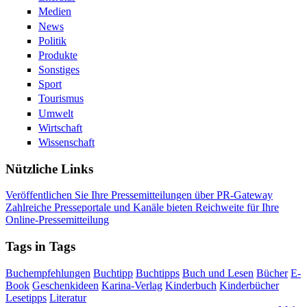
Medien
News
Politik
Produkte
Sonstiges
Sport
Tourismus
Umwelt
Wirtschaft
Wissenschaft
Nützliche Links
Veröffentlichen Sie Ihre Pressemitteilungen über PR-Gateway
Zahlreiche Presseportale und Kanäle bieten Reichweite für Ihre
Online-Pressemitteilung
Tags in Tags
Buchempfehlungen
Buchtipp
Buchtipps
Buch und Lesen
Bücher
E-
Book
Geschenkideen
Karina-Verlag
Kinderbuch
Kinderbücher
Lesetipps
Literatur