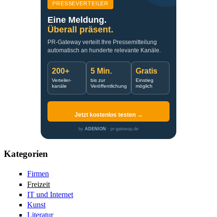
PRESSEVERTEILER
Eine Meldung.
Überall präsent.
PR-Gateway verteilt Ihre Pressemitteilung
automatisch an hunderte relevante Kanäle.
200+
5 Min.
Gratis
Verteiler-
bis zur
Einstieg
kanäle
Veröffentlichung
möglich
Jetzt kostenlos testen →
by
ADENION
· pr-gateway.de
Kategorien
Firmen
Freizeit
IT und Internet
Kunst
Literatur