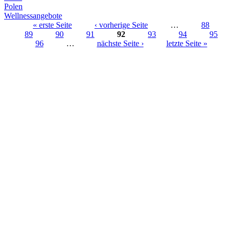
Polen
Wellnessangebote
« erste Seite
‹ vorherige Seite
…
88
89
90
91
92
93
94
95
Seiten
96
…
nächste Seite ›
letzte Seite »