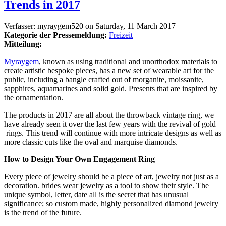
Trends in 2017
Verfasser:
myraygem520
on
Saturday, 11 March 2017
Kategorie der Pressemeldung:
Freizeit
Mitteilung:
Myraygem
, known as using traditional and unorthodox materials to
create artistic bespoke pieces, has a new set of wearable art for the
public, including a bangle crafted out of morganite, moissanite,
sapphires, aquamarines and solid gold. Presents that are inspired by
the ornamentation.
The products in 2017 are all about the throwback vintage ring, we
have already seen it over the last few years with the revival of gold
rings. This trend will continue with more intricate designs as well as
more classic cuts like the oval and marquise diamonds.
How to Design Your Own Engagement Ring
Every piece of jewelry should be a piece of art, jewelry not just as a
decoration. brides wear jewelry as a tool to show their style. The
unique symbol, letter, date all is the secret that has unusual
significance; so custom made, highly personalized diamond jewelry
is the trend of the future.