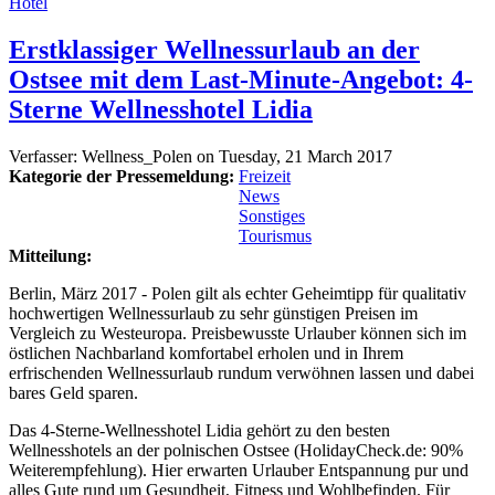
Hotel
Erstklassiger Wellnessurlaub an der
Ostsee mit dem Last-Minute-Angebot: 4-
Sterne Wellnesshotel Lidia
Verfasser:
Wellness_Polen
on
Tuesday, 21 March 2017
Kategorie der Pressemeldung:
Freizeit
News
Sonstiges
Tourismus
Mitteilung:
Berlin, März 2017 - Polen gilt als echter Geheimtipp für qualitativ
hochwertigen Wellnessurlaub zu sehr günstigen Preisen im
Vergleich zu Westeuropa. Preisbewusste Urlauber können sich im
östlichen Nachbarland komfortabel erholen und in Ihrem
erfrischenden Wellnessurlaub rundum verwöhnen lassen und dabei
bares Geld sparen.
Das 4-Sterne-Wellnesshotel Lidia gehört zu den besten
Wellnesshotels an der polnischen Ostsee (HolidayCheck.de: 90%
Weiterempfehlung). Hier erwarten Urlauber Entspannung pur und
alles Gute rund um Gesundheit, Fitness und Wohlbefinden. Für