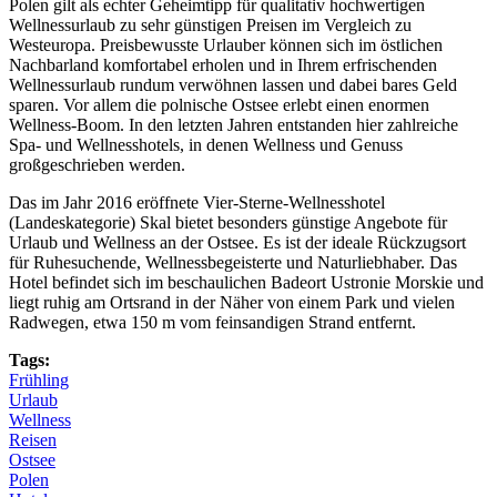
Polen gilt als echter Geheimtipp für qualitativ hochwertigen
Wellnessurlaub zu sehr günstigen Preisen im Vergleich zu
Westeuropa. Preisbewusste Urlauber können sich im östlichen
Nachbarland komfortabel erholen und in Ihrem erfrischenden
Wellnessurlaub rundum verwöhnen lassen und dabei bares Geld
sparen. Vor allem die polnische Ostsee erlebt einen enormen
Wellness-Boom. In den letzten Jahren entstanden hier zahlreiche
Spa- und Wellnesshotels, in denen Wellness und Genuss
großgeschrieben werden.
Das im Jahr 2016 eröffnete Vier-Sterne-Wellnesshotel
(Landeskategorie) Skal bietet besonders günstige Angebote für
Urlaub und Wellness an der Ostsee. Es ist der ideale Rückzugsort
für Ruhesuchende, Wellnessbegeisterte und Naturliebhaber. Das
Hotel befindet sich im beschaulichen Badeort Ustronie Morskie und
liegt ruhig am Ortsrand in der Näher von einem Park und vielen
Radwegen, etwa 150 m vom feinsandigen Strand entfernt.
Tags:
Frühling
Urlaub
Wellness
Reisen
Ostsee
Polen