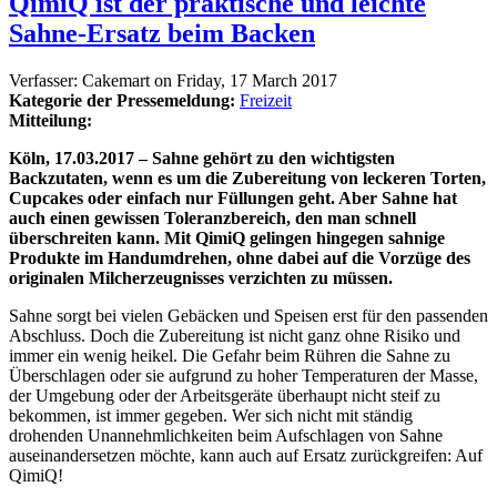
QimiQ ist der praktische und leichte
Sahne-Ersatz beim Backen
Verfasser:
Cakemart
on
Friday, 17 March 2017
Kategorie der Pressemeldung:
Freizeit
Mitteilung:
Köln, 17.03.2017 – Sahne gehört zu den wichtigsten
Backzutaten, wenn es um die Zubereitung von leckeren Torten,
Cupcakes oder einfach nur Füllungen geht. Aber Sahne hat
auch einen gewissen Toleranzbereich, den man schnell
überschreiten kann. Mit QimiQ gelingen hingegen sahnige
Produkte im Handumdrehen, ohne dabei auf die Vorzüge des
originalen Milcherzeugnisses verzichten zu müssen.
Sahne sorgt bei vielen Gebäcken und Speisen erst für den passenden
Abschluss. Doch die Zubereitung ist nicht ganz ohne Risiko und
immer ein wenig heikel. Die Gefahr beim Rühren die Sahne zu
Überschlagen oder sie aufgrund zu hoher Temperaturen der Masse,
der Umgebung oder der Arbeitsgeräte überhaupt nicht steif zu
bekommen, ist immer gegeben. Wer sich nicht mit ständig
drohenden Unannehmlichkeiten beim Aufschlagen von Sahne
auseinandersetzen möchte, kann auch auf Ersatz zurückgreifen: Auf
QimiQ!