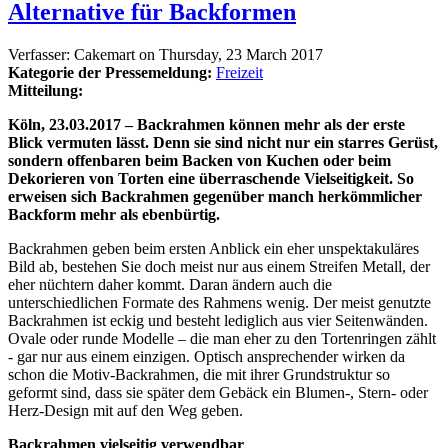
Alternative für Backformen
Verfasser:
Cakemart
on
Thursday, 23 March 2017
Kategorie der Pressemeldung:
Freizeit
Mitteilung:
Köln, 23.03.2017 – Backrahmen können mehr als der erste
Blick vermuten lässt. Denn sie sind nicht nur ein starres Gerüst,
sondern offenbaren beim Backen von Kuchen oder beim
Dekorieren von Torten eine überraschende Vielseitigkeit. So
erweisen sich Backrahmen gegenüber manch herkömmlicher
Backform mehr als ebenbürtig.
Backrahmen geben beim ersten Anblick ein eher unspektakuläres
Bild ab, bestehen Sie doch meist nur aus einem Streifen Metall, der
eher nüchtern daher kommt. Daran ändern auch die
unterschiedlichen Formate des Rahmens wenig. Der meist genutzte
Backrahmen ist eckig und besteht lediglich aus vier Seitenwänden.
Ovale oder runde Modelle – die man eher zu den Tortenringen zählt
- gar nur aus einem einzigen. Optisch ansprechender wirken da
schon die Motiv-Backrahmen, die mit ihrer Grundstruktur so
geformt sind, dass sie später dem Gebäck ein Blumen-, Stern- oder
Herz-Design mit auf den Weg geben.
Backrahmen vielseitig verwendbar