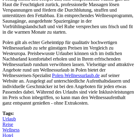
Haut die Feuchtigkeit zurück, professionelle Massagen lösen
Verspannungen und fördern die Durchblutung, straffen und
unterstützen den Fettabbau. Ein entsprechendes Wellnessprogramm,
Saunagänge, ausgedehnte Spaziergänge in der
Vorfrühlingslandschaft und viel Ruhe versprechen uns frisch und fit
in die warmen Monate zu starten.
Polen gilt als echter Geheimtipp für qualitativ hochwertigen
Wellnessurlaub zu sehr günstigen Preisen im Vergleich zu
Westeuropa. Preisbewusste Urlauber können sich im östlichen
Nachbarland komfortabel erholen und in Ihrem erfrischenden
Wellnessurlaub rundum verwöhnen lassen. Vielseitige und attraktive
Angebote rund um Wellnessurlaub in Polen bietet der
Wellnessreisen-Spezialist
Polen-Wellnessurlaub.de
auf seiner
Website an. Ausgelegt auf unterschiedliche Aufenthaltsdauern und
individuelle Geschmäcker ist bei den Angeboten für jeden etwas
Passendes dabei. Während des Urlaubs sind viele Inklusivleistungen
im Preis schon inbegriffen, so kann man den Wellnessaufenthalt
ganz entspannt genießen - ohne Extrakosten.
Tags:
Urlaub
Reise
Wellness
Hotel