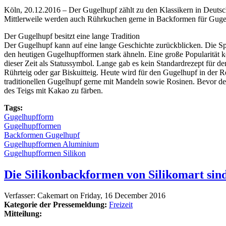
Köln, 20.12.2016 – Der Gugelhupf zählt zu den Klassikern in Deuts
Mittlerweile werden auch Rührkuchen gerne in Backformen für Gugelh
Der Gugelhupf besitzt eine lange Tradition
Der Gugelhupf kann auf eine lange Geschichte zurückblicken. Die S
den heutigen Gugelhupfformen stark ähneln. Eine große Popularität 
dieser Zeit als Statussymbol. Lange gab es kein Standardrezept für 
Rührteig oder gar Biskuitteig. Heute wird für den Gugelhupf in der Re
traditionellen Gugelhupf gerne mit Mandeln sowie Rosinen. Bevor der 
des Teigs mit Kakao zu färben.
Tags:
Gugelhupfform
Gugelhupfformen
Backformen Gugelhupf
Gugelhupfformen Aluminium
Gugelhupfformen Silikon
Die Silikonbackformen von Silikomart sin
Verfasser:
Cakemart
on
Friday, 16 December 2016
Kategorie der Pressemeldung:
Freizeit
Mitteilung: