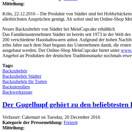
Mitteilung:
Köln, 22.12.2016 – Die Produkte von Städter sind bei Hobbybäckern u
allerhöchsten Ansprüchen genügt. Ab sofort sind im Online-Shop Mein
Neues Backzubehör von Städter bei MeinCupcake erhältlich
Das Familienunternehmen Städter ist bereits seit 1973 in der Welt 
200 verschiedene Haushaltswaren anbot. Aufgrund der hohen Nachfrag
zehn Jahre nach dem Start begann das Unternehmen damit, die ersten 
ausgebaut werden. Der Online-Shop MeinCupcake bietet unter
www.m
Angebot an Produkten der deutschen Traditionsmarke nochmals erweit
Tags:
Backzubehör
Backzubehör Städter
Backzubehör für Torten
Backutensilien
Backwerkzeuge
Der Gugelhupf gehört zu den beliebtesten
Verfasser:
Cakemart
on
Tuesday, 20 December 2016
Kategorie der Pressemeldung:
Freizeit
Mitteilung: