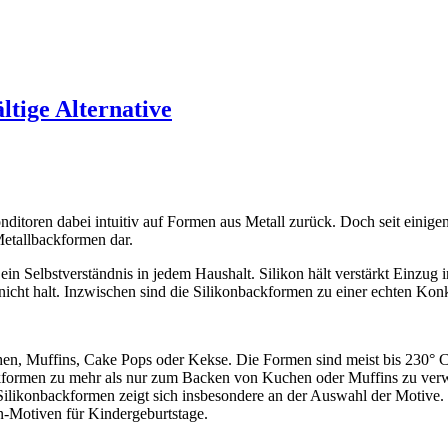
ltige Alternative
ditoren dabei intuitiv auf Formen aus Metall zurück. Doch seit einig
Metallbackformen dar.
e ein Selbstverständnis in jedem Haushalt. Silikon hält verstärkt Einz
cht halt. Inzwischen sind die Silikonbackformen zu einer echten Ko
chen, Muffins, Cake Pops oder Kekse. Die Formen sind meist bis 230°
backformen zu mehr als nur zum Backen von Kuchen oder Muffins zu ver
er Silikonbackformen zeigt sich insbesondere an der Auswahl der Motiv
n-Motiven für Kindergeburtstage.