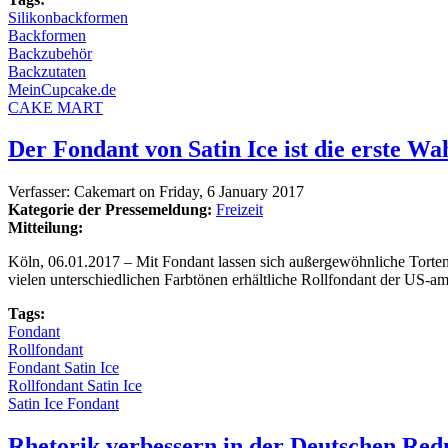
Silikonbackformen
Backformen
Backzubehör
Backzutaten
MeinCupcake.de
CAKE MART
Der Fondant von Satin Ice ist die erste Wa
Verfasser:
Cakemart
on
Friday, 6 January 2017
Kategorie der Pressemeldung:
Freizeit
Mitteilung:
Köln, 06.01.2017 – Mit Fondant lassen sich außergewöhnliche Tortende
vielen unterschiedlichen Farbtönen erhältliche Rollfondant der US-a
Tags:
Fondant
Rollfondant
Fondant Satin Ice
Rollfondant Satin Ice
Satin Ice Fondant
Rhetorik verbessern in der Deutschen Red