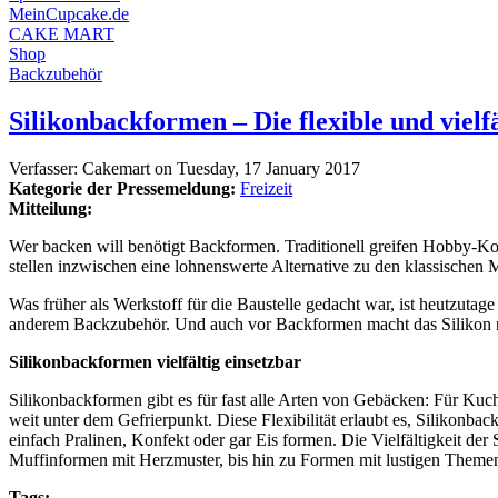
MeinCupcake.de
CAKE MART
Shop
Backzubehör
Silikonbackformen – Die flexible und vielfä
Verfasser:
Cakemart
on
Tuesday, 17 January 2017
Kategorie der Pressemeldung:
Freizeit
Mitteilung:
Wer backen will benötigt Backformen. Traditionell greifen Hobby-Kon
stellen inzwischen eine lohnenswerte Alternative zu den klassischen 
Was früher als Werkstoff für die Baustelle gedacht war, ist heutzutag
anderem Backzubehör. Und auch vor Backformen macht das Silikon ni
Silikonbackformen vielfältig einsetzbar
Silikonbackformen gibt es für fast alle Arten von Gebäcken: Für Ku
weit unter dem Gefrierpunkt. Diese Flexibilität erlaubt es, Silikon
einfach Pralinen, Konfekt oder gar Eis formen. Die Vielfältigkeit d
Muffinformen mit Herzmuster, bis hin zu Formen mit lustigen Theme
Tags: