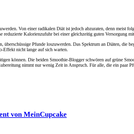
rden. Von einer radikalen Diät ist jedoch abzuraten, denn meist folgt 
ne reduzierte Kalorienzufuhr bei einer gleichzeitig guten Versorgung mi
 überschüssige Pfunde loszuwerden. Das Spektrum an Diäten, die bego
o-Effekt nicht lange auf sich warten.
ätigen können. Die beiden Smoothie-Blogger schwören auf grüne Smoo
 Zubereitung nimmt nur wenig Zeit in Anspruch. Für alle, die ein paa
ment von MeinCupcake