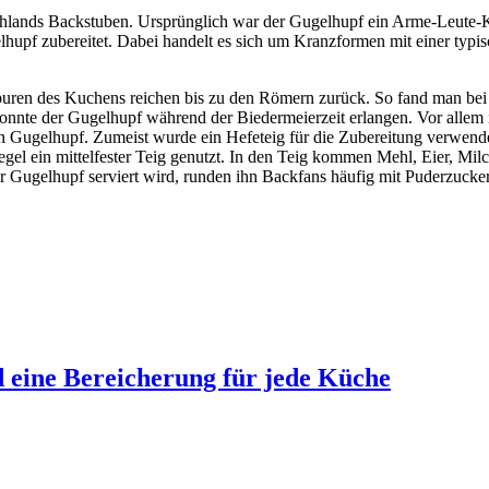
chlands Backstuben. Ursprünglich war der Gugelhupf ein Arme-Leute-
upf zubereitet. Dabei handelt es sich um Kranzformen mit einer typis
puren des Kuchens reichen bis zu den Römern zurück. So fand man be
konnte der Gugelhupf während der Biedermeierzeit erlangen. Vor allem
den Gugelhupf. Zumeist wurde ein Hefeteig für die Zubereitung verwend
gel ein mittelfester Teig genutzt. In den Teig kommen Mehl, Eier, Milch
Gugelhupf serviert wird, runden ihn Backfans häufig mit Puderzucker od
d eine Bereicherung für jede Küche