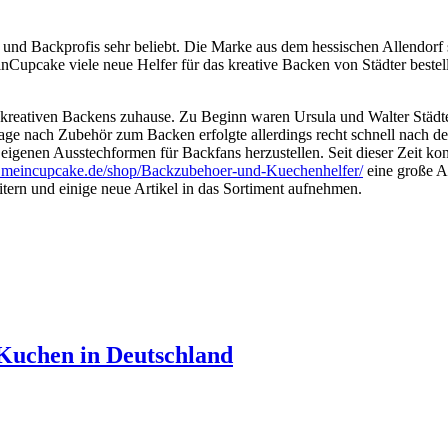
nd Backprofis sehr beliebt. Die Marke aus dem hessischen Allendorf ste
Cupcake viele neue Helfer für das kreative Backen von Städter bestell
des kreativen Backens zuhause. Zu Beginn waren Ursula und Walter Städ
e nach Zubehör zum Backen erfolgte allerdings recht schnell nach de
eigenen Ausstechformen für Backfans herzustellen. Seit dieser Zeit ko
eincupcake.de/shop/Backzubehoer-und-Kuechenhelfer/
eine große A
ern und einige neue Artikel in das Sortiment aufnehmen.
 Kuchen in Deutschland