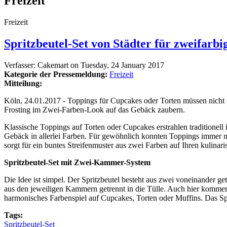
Freizeit
Freizeit
Spritzbeutel-Set von Städter für zweifarbi
Verfasser:
Cakemart
on
Tuesday, 24 January 2017
Kategorie der Pressemeldung:
Freizeit
Mitteilung:
Köln, 24.01.2017 - Toppings für Cupcakes oder Torten müssen nicht 
Frosting im Zwei-Farben-Look auf das Gebäck zaubern.
Klassische Toppings auf Torten oder Cupcakes erstrahlen traditionel
Gebäck in allerlei Farben. Für gewöhnlich konnten Toppings immer nu
sorgt für ein buntes Streifenmuster aus zwei Farben auf Ihren kulinar
Spritzbeutel-Set mit Zwei-Kammer-System
Die Idee ist simpel. Der Spritzbeutel besteht aus zwei voneinander g
aus den jeweiligen Kammern getrennt in die Tülle. Auch hier kommen
harmonisches Farbenspiel auf Cupcakes, Torten oder Muffins. Das Sp
Tags:
Spritzbeutel-Set