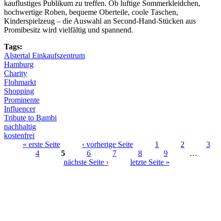
kauflustiges Publikum zu treffen. Ob luftige Sommerkleidchen,
hochwertige Roben, bequeme Oberteile, coole Taschen,
Kinderspielzeug – die Auswahl an Second-Hand-Stücken aus
Promibesitz wird vielfältig und spannend.
Tags:
Alstertal Einkaufszentrum
Hamburg
Charity
Flohmarkt
Shopping
Prominente
Influencer
Tribute to Bambi
nachhaltig
kostenfrei
« erste Seite
‹ vorherige Seite
1
2
3
4
5
6
7
8
9
…
Seiten
nächste Seite ›
letzte Seite »