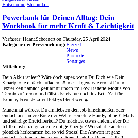
Entspannungstechniken
Powerbank für Deinen Alltag: Dein
Workbook für mehr Kraft & Leichtigkeit
Verfasser:
HannaSchoenert
on
Thursday, 25 April 2024
Kategorie der Pressemeldung:
Freizeit
News
Produkte
Sonstiges
Mitteilung:
Dein Akku ist leer? Wäre doch super, wenn Du Dich wie Dein
Smartphone einfach aufladen könntest. Irgendwie rennst Du in
letzter Zeit nämlich gefühlt nur noch im Low-Batterie-Modus von
Termin zu Termin und fällst abends nur noch ins Bett. Zeit für
Familie, Freunde oder Hobbys bleibt wenig.
Manchmal würdest Du am liebsten den Job hinschmeißen oder
einfach ans andere Ende der Welt reisen ohne Handy, ohne E-Mails
und ständige Erreichbarkeit? Du möchtest etwas ändern, aber Dir
fehlt selbst dazu gerade die nötige Energie? Wo soll die auch so
plötzlich herkommen bei so viel Stress! Die Antwort ist ganz
einfach: Aktiviere Deine innere Powerbank für Deinen Alltag!