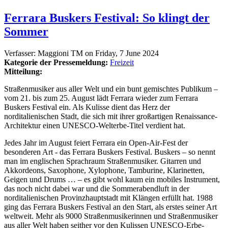
Ferrara Buskers Festival: So klingt der
Sommer
Verfasser:
Maggioni TM
on
Friday, 7 June 2024
Kategorie der Pressemeldung:
Freizeit
Mitteilung:
Straßenmusiker aus aller Welt und ein bunt gemischtes Publikum –
vom 21. bis zum 25. August lädt Ferrara wieder zum Ferrara
Buskers Festival ein. Als Kulisse dient das Herz der
norditalienischen Stadt, die sich mit ihrer großartigen Renaissance-
Architektur einen UNESCO-Welterbe-Titel verdient hat.
Jedes Jahr im August feiert Ferrara ein Open-Air-Fest der
besonderen Art - das Ferrara Buskers Festival. Buskers – so nennt
man im englischen Sprachraum Straßenmusiker. Gitarren und
Akkordeons, Saxophone, Xylophone, Tamburine, Klarinetten,
Geigen und Drums … – es gibt wohl kaum ein mobiles Instrument,
das noch nicht dabei war und die Sommerabendluft in der
norditalienischen Provinzhauptstadt mit Klängen erfüllt hat. 1988
ging das Ferrara Buskers Festival an den Start, als erstes seiner Art
weltweit. Mehr als 9000 Straßenmusikerinnen und Straßenmusiker
aus aller Welt haben seither vor den Kulissen UNESCO-Erbe-