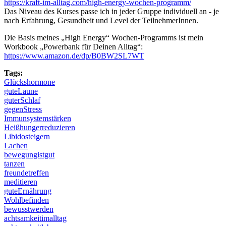
https://kraft-im-alltag.com/high-energy-wochen-programm/
Das Niveau des Kurses passe ich in jeder Gruppe individuell an - je
nach Erfahrung, Gesundheit und Level der TeilnehmerInnen.
Die Basis meines „High Energy“ Wochen-Programms ist mein
Workbook „Powerbank für Deinen Alltag“:
https://www.amazon.de/dp/B0BW2SL7WT
Tags:
Glückshormone
guteLaune
guterSchlaf
gegenStress
Immunsystemstärken
Heißhungerreduzieren
Libidosteigern
Lachen
bewegungistgut
tanzen
freundetreffen
meditieren
guteErnährung
Wohlbefinden
bewusstwerden
achtsamkeitimalltag