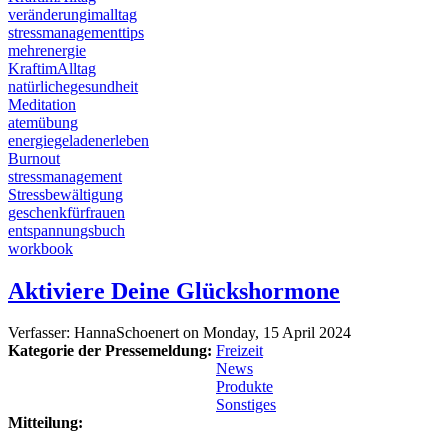
veränderungimalltag
stressmanagementtips
mehrenergie
KraftimAlltag
natürlichegesundheit
Meditation
atemübung
energiegeladenerleben
Burnout
stressmanagement
Stressbewältigung
geschenkfürfrauen
entspannungsbuch
workbook
Aktiviere Deine Glückshormone
Verfasser:
HannaSchoenert
on
Monday, 15 April 2024
Kategorie der Pressemeldung:
Freizeit
News
Produkte
Sonstiges
Mitteilung: