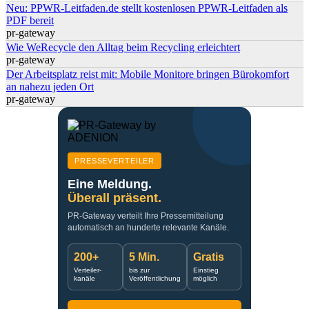
Neu: PPWR-Leitfaden.de stellt kostenlosen PPWR-Leitfaden als
PDF bereit
pr-gateway
Wie WeRecycle den Alltag beim Recycling erleichtert
pr-gateway
Der Arbeitsplatz reist mit: Mobile Monitore bringen Bürokomfort
an nahezu jeden Ort
pr-gateway
PRESSEVERTEILER
Eine Meldung.
Überall präsent.
PR-Gateway verteilt Ihre Pressemitteilung
automatisch an hunderte relevante Kanäle.
200+
5 Min.
Gratis
Verteiler-
bis zur
Einstieg
kanäle
Veröffentlichung
möglich