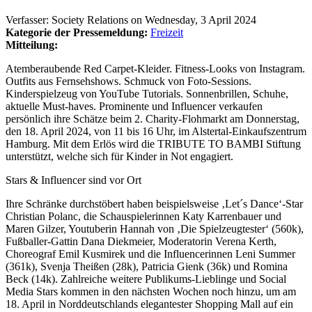
Verfasser:
Society Relations
on
Wednesday, 3 April 2024
Kategorie der Pressemeldung:
Freizeit
Mitteilung:
Atemberaubende Red Carpet-Kleider. Fitness-Looks von Instagram.
Outfits aus Fernsehshows. Schmuck von Foto-Sessions.
Kinderspielzeug von YouTube Tutorials. Sonnenbrillen, Schuhe,
aktuelle Must-haves. Prominente und Influencer verkaufen
persönlich ihre Schätze beim 2. Charity-Flohmarkt am Donnerstag,
den 18. April 2024, von 11 bis 16 Uhr, im Alstertal-Einkaufszentrum
Hamburg. Mit dem Erlös wird die TRIBUTE TO BAMBI Stiftung
unterstützt, welche sich für Kinder in Not engagiert.
Stars & Influencer sind vor Ort
Ihre Schränke durchstöbert haben beispielsweise ‚Let´s Dance‘-Star
Christian Polanc, die Schauspielerinnen Katy Karrenbauer und
Maren Gilzer, Youtuberin Hannah von ‚Die Spielzeugtester‘ (560k),
Fußballer-Gattin Dana Diekmeier, Moderatorin Verena Kerth,
Choreograf Emil Kusmirek und die Influencerinnen Leni Summer
(361k), Svenja Theißen (28k), Patricia Gienk (36k) und Romina
Beck (14k). Zahlreiche weitere Publikums-Lieblinge und Social
Media Stars kommen in den nächsten Wochen noch hinzu, um am
18. April in Norddeutschlands elegantester Shopping Mall auf ein