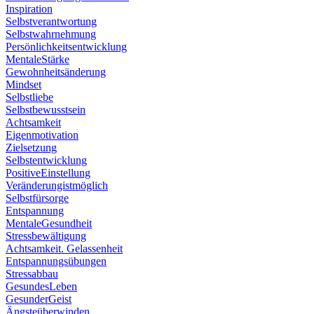
Inspiration
Selbstverantwortung
Selbstwahrnehmung
Persönlichkeitsentwicklung
MentaleStärke
Gewohnheitsänderung
Mindset
Selbstliebe
Selbstbewusstsein
Achtsamkeit
Eigenmotivation
Zielsetzung
Selbstentwicklung
PositiveEinstellung
Veränderungistmöglich
Selbstfürsorge
Entspannung
MentaleGesundheit
Stressbewältigung
Achtsamkeit. Gelassenheit
Entspannungsübungen
Stressabbau
GesundesLeben
GesunderGeist
Ängsteüberwinden