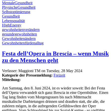
MentaleGesundheit
PhysischeGesundheit
Selbstoptimierung
Gesundheit
Lebensqualität
HighEnergy
gewohnheitenverändern
gesundegewohnheiten
Gewohnheitenändern
Gewohnheitenfürdenalltag
Festa dell’Opera in Brescia – wenn Musik
zu den Menschen geht
Verfasser:
Maggioni TM
on
Tuesday, 28 May 2024
Kategorie der Pressemeldung:
Freizeit
Mitteilung:
Am Samstag, den 8. Juni 2024, ist es wieder soweit: Bei der Festa
dell’Opera verwandelt sich ganz Brescia in eine Opernbühne. Einen
Tag lang finden vom Morgengrauen bis nach Mitternacht
musikalische Darbietungen drinnen und draußen statt, die alle, die
zuhören mögen, in die aufregenden Gefühlswelten der Oper
entführen. Vom Schlosshügel bis zur Sozial-Kantine - so vielfältig