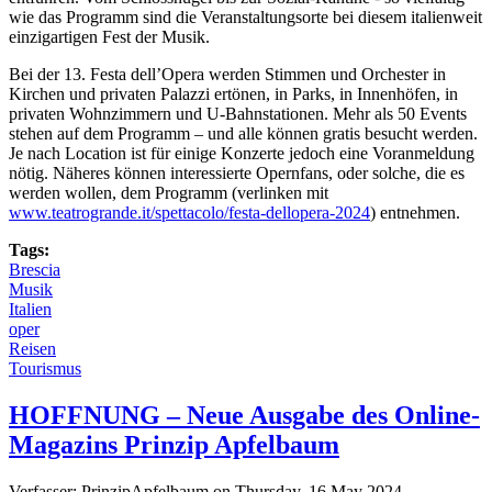
wie das Programm sind die Veranstaltungsorte bei diesem italienweit
einzigartigen Fest der Musik.
Bei der 13. Festa dell’Opera werden Stimmen und Orchester in
Kirchen und privaten Palazzi ertönen, in Parks, in Innenhöfen, in
privaten Wohnzimmern und U-Bahnstationen. Mehr als 50 Events
stehen auf dem Programm – und alle können gratis besucht werden.
Je nach Location ist für einige Konzerte jedoch eine Voranmeldung
nötig. Näheres können interessierte Opernfans, oder solche, die es
werden wollen, dem Programm (verlinken mit
www.teatrogrande.it/spettacolo/festa-dellopera-2024
) entnehmen.
Tags:
Brescia
Musik
Italien
oper
Reisen
Tourismus
HOFFNUNG – Neue Ausgabe des Online-
Magazins Prinzip Apfelbaum
Verfasser:
PrinzipApfelbaum
on
Thursday, 16 May 2024