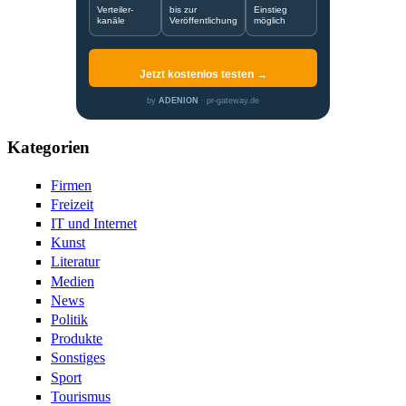
Verteiler-
bis zur
Einstieg
kanäle
Veröffentlichung
möglich
Jetzt kostenlos testen →
by
ADENION
· pr-gateway.de
Kategorien
Firmen
Freizeit
IT und Internet
Kunst
Literatur
Medien
News
Politik
Produkte
Sonstiges
Sport
Tourismus