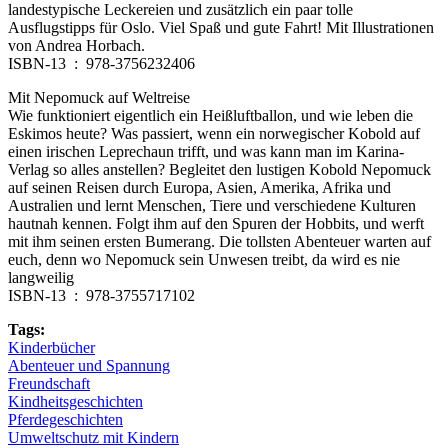
landestypische Leckereien und zusätzlich ein paar tolle
Ausflugstipps für Oslo. Viel Spaß und gute Fahrt! Mit Illustrationen
von Andrea Horbach.
ISBN-13 ‏ : ‎ 978-3756232406
Mit Nepomuck auf Weltreise
Wie funktioniert eigentlich ein Heißluftballon, und wie leben die
Eskimos heute? Was passiert, wenn ein norwegischer Kobold auf
einen irischen Leprechaun trifft, und was kann man im Karina-
Verlag so alles anstellen? Begleitet den lustigen Kobold Nepomuck
auf seinen Reisen durch Europa, Asien, Amerika, Afrika und
Australien und lernt Menschen, Tiere und verschiedene Kulturen
hautnah kennen. Folgt ihm auf den Spuren der Hobbits, und werft
mit ihm seinen ersten Bumerang. Die tollsten Abenteuer warten auf
euch, denn wo Nepomuck sein Unwesen treibt, da wird es nie
langweilig
ISBN-13 ‏ : ‎ 978-3755717102
Tags:
Kinderbücher
Abenteuer und Spannung
Freundschaft
Kindheitsgeschichten
Pferdegeschichten
Umweltschutz mit Kindern