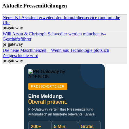
Suchformular
Aktuelle Pressemitteilungen
Neuer KI-Assistent erweitert den Immobilienservice rund um die
Uhr
pr-gateway
Willi Arsan & Christoph Schwedler werden münchen.tv-
Geschäftsführer
pr-gateway
Die neue Maschinenzeit – Wenn aus Technologie plötzlich
Zeitgeschichte wird
pr-gateway
PRESSEVERTEILER
Eine Meldung.
Überall präsent.
PR-Gateway verteilt Ihre Pressemitteilung
automatisch an hunderte relevante Kanäle.
200+
5 Min.
Gratis