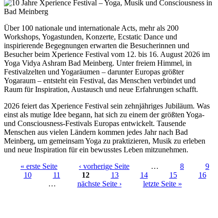
Über 100 nationale und internationale Acts, mehr als 200
Workshops, Yogastunden, Konzerte, Ecstatic Dance und
inspirierende Begegnungen erwarten die Besucherinnen und
Besucher beim Xperience Festival vom 12. bis 16. August 2026 im
Yoga Vidya Ashram Bad Meinberg. Unter freiem Himmel, in
Festivalzelten und Yogaräumen – darunter Europas größter
Yogaraum – entsteht ein Festival, das Menschen verbindet und
Raum für Inspiration, Austausch und neue Erfahrungen schafft.
2026 feiert das Xperience Festival sein zehnjähriges Jubiläum. Was
einst als mutige Idee begann, hat sich zu einem der größten Yoga-
und Consciousness-Festivals Europas entwickelt. Tausende
Menschen aus vielen Ländern kommen jedes Jahr nach Bad
Meinberg, um gemeinsam Yoga zu praktizieren, Musik zu erleben
und neue Inspiration für ein bewusstes Leben mitzunehmen.
« erste Seite
‹ vorherige Seite
…
8
9
10
11
12
13
14
15
16
Seiten
…
nächste Seite ›
letzte Seite »