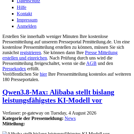
Datenschutz
Hilfe
Kontakt
Impressum
Anmelden
Erstellen Sie innerhalb weniger Minuten Ihre kostenlose
Pressemitteilung auf unserem Presseportal Prmitteilung.de. Um eine
kostenlose Pressemitteilung erstellen zu können, müssen Sie sich
zunächst
registrieren
. Sie können dann Ihre
Presse Mitteilung
erstellen und einreichen
. Nach Prüfung durch uns wird die
Pressemitteilung freigeschaltet, wenn sie die
AGB
und den
Pressekodex
erfüllt.
Veröffentlichen Sie
hier
Ihre Pressemitteilung kostenlos auf weiteren
180 Presseportalen.
Qwen3.8-Max: Alibaba stellt bislang
leistungsfähigstes KI-Modell vor
Verfasser:
pr-gateway
on
Tuesday, 4 August 2026
Kategorie der Pressemeldung:
News
Mitteilung: