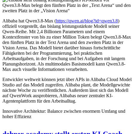
Qwen3.8-Max belegt den fünften Platz in der „Text Arena“ und den
zweiten Platz in der „Vision Arena“
Alibaba hat Qwen3.8-Max (
https://qwen.ai/blog?id=qwen3.8
)
offiziell vorgestellt, das bislang leistungsstärkste Modell seiner
Qwen-Reihe. Mit 2,4 Billionen Parametern und einem
Kontextfenster von bis zu einer Million Token belegt Qwen3.8-Max
den fünften Platz in der Text Arena und den zweiten Platz in der
Vision Arena. Das Modell bietet darüber hinaus fortschrittliche
Fähigkeiten bei der Programmierung, bei praktischen
Arbeitsaufgaben, in der Forschung und bei Aufgaben mit langem
Planungshorizont. Als multimodales Basismodell kann Qwen3.8-
Max auch visuelle Informationen verarbeiten.
Entwickler weltweit können jetzt über APIs in Alibaba Cloud Model
Studio auf das Modell zugreifen. Alibaba plant, die Modellgewichte
nächste Woche zu veröffentlichen. Außerdem lässt sich das Modell
auf QwenWork ausprobieren, Alibabas neuer zentraler KI-
Agentenplattform für den Arbeitsalltag.
Innovative Architektur: Balance zwischen enormem Umfang und
hoher Effizienz
dehner academy stellt ersten KI-Coach