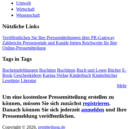
Umwelt
Wirtschaft
Wissenschaft
Nützliche Links
Veröffentlichen Sie Ihre Pressemitteilungen über PR-Gateway
Zahlreiche Presseportale und Kanäle bieten Reichweite für Ihre
Online-Pressemitteilung
Tags in Tags
Buchempfehlungen
Buchtipp
Buchtipps
Buch und Lesen
Bücher
E-
Book
Geschenkideen
Karina-Verlag
Kinderbuch
Kinderbücher
Lesetipps
Literatur
Mehr
Um eine kostenlose Pressemitteilung erstellen zu
können, müssen Sie sich zunächst
registrieren
.
Danach können Sie sich jederzeit
anmelden
und Ihre
Pressemeldung veröffentlichen.
Copyright © 2026,
prmitteilung.de