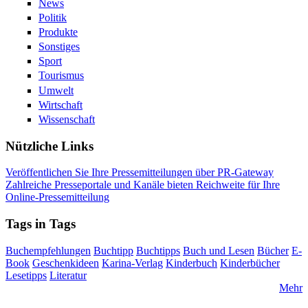
News
Politik
Produkte
Sonstiges
Sport
Tourismus
Umwelt
Wirtschaft
Wissenschaft
Nützliche Links
Veröffentlichen Sie Ihre Pressemitteilungen über PR-Gateway
Zahlreiche Presseportale und Kanäle bieten Reichweite für Ihre
Online-Pressemitteilung
Tags in Tags
Buchempfehlungen
Buchtipp
Buchtipps
Buch und Lesen
Bücher
E-
Book
Geschenkideen
Karina-Verlag
Kinderbuch
Kinderbücher
Lesetipps
Literatur
Mehr