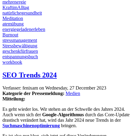
mehrenergie
KraftimAlltag
natürlichegesundheit
Meditation
atemübung
energiegeladenerleben
Burnout
stressmanagement
Stressbewältigung
geschenkfürfrauen
entspannungsbuch
workbook
SEO Trends 2024
Verfasser:
fenixam
on
Wednesday, 27 December 2023
Kategorie der Pressemeldung:
Medien
Mitteilung:
Es geht wieder los. Wir stehen an der Schwelle des Jahres 2024.
Auch wenn sich der
Google-Algorithmus
durch das Core-Update
drastisch verändert hat, wird das Jahr 2024 neue Trends in der
Suchmaschinenoptimierung
bringen.
Es ist also nur klug, sich jetzt auf diese Veränderungen