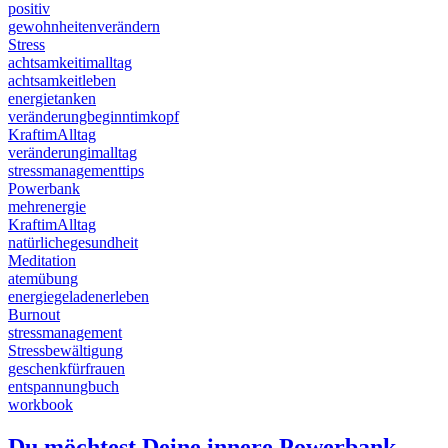
positiv
gewohnheitenverändern
Stress
achtsamkeitimalltag
achtsamkeitleben
energietanken
veränderungbeginntimkopf
KraftimAlltag
veränderungimalltag
stressmanagementtips
Powerbank
mehrenergie
KraftimAlltag
natürlichegesundheit
Meditation
atemübung
energiegeladenerleben
Burnout
stressmanagement
Stressbewältigung
geschenkfürfrauen
entspannungbuch
workbook
Du möchtest Deine innere Powerbank