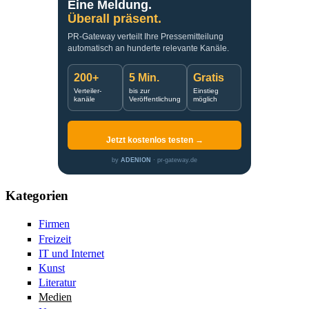
Eine Meldung.
Überall präsent.
PR-Gateway verteilt Ihre Pressemitteilung
automatisch an hunderte relevante Kanäle.
200+
5 Min.
Gratis
Verteiler-
bis zur
Einstieg
kanäle
Veröffentlichung
möglich
Jetzt kostenlos testen →
by
ADENION
· pr-gateway.de
Kategorien
Firmen
Freizeit
IT und Internet
Kunst
Literatur
Medien