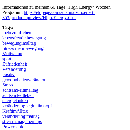
Informationen zu meinem 66 Tage „High Energy“ Wochen-
Programm:
https://elopage.com/s/hanna-schoenert-
353/product_preview/High-Energy-Gr...
Tags:
mehrvomLeben
lebensfreude bewegung
bewegungimalltag
fitness mehrbewegung
Motivation
sport
Zufriedenheit
Veränderung
positiv
gewohnheitenverändern
Stress
achtsamkeitimalltag
achtsamkeitleben
energietanken
veränderungbeginntimkopf
KraftimAlltag
veränderungimalltag
stressmanagementtips
Powerbank