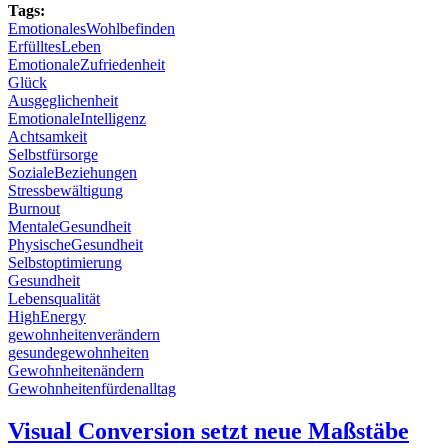
Tags:
EmotionalesWohlbefinden
ErfülltesLeben
EmotionaleZufriedenheit
Glück
Ausgeglichenheit
EmotionaleIntelligenz
Achtsamkeit
Selbstfürsorge
SozialeBeziehungen
Stressbewältigung
Burnout
MentaleGesundheit
PhysischeGesundheit
Selbstoptimierung
Gesundheit
Lebensqualität
HighEnergy
gewohnheitenverändern
gesundegewohnheiten
Gewohnheitenändern
Gewohnheitenfürdenalltag
Visual Conversion setzt neue Maßstäbe