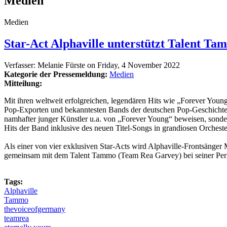
Medien
Medien
Star-Act Alphaville unterstützt Talent T
Verfasser:
Melanie Fürste
on
Friday, 4 November 2022
Kategorie der Pressemeldung:
Medien
Mitteilung:
Mit ihren weltweit erfolgreichen, legendären Hits wie „Forever Youn
Pop-Exporten und bekanntesten Bands der deutschen Pop-Geschichte, di
namhafter junger Künstler u.a. von „Forever Young“ beweisen, sonde
Hits der Band inklusive des neuen Titel-Songs in grandiosen Orchester
Als einer von vier exklusiven Star-Acts wird Alphaville-Frontsänger
gemeinsam mit dem Talent Tammo (Team Rea Garvey) bei seiner Perfo
Tags:
Alphaville
Tammo
thevoiceofgermany
teamrea