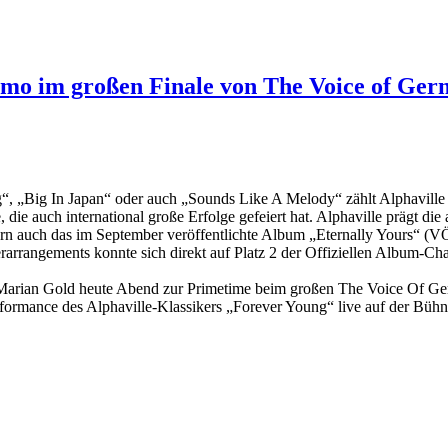
ammo im großen Finale von The Voice of Ge
g“, „Big In Japan“ oder auch „Sounds Like A Melody“ zählt Alphaville
e auch international große Erfolge gefeiert hat. Alphaville prägt die 
rn auch das im September veröffentlichte Album „Eternally Yours“ (VÖ
arrangements konnte sich direkt auf Platz 2 der Offiziellen Album-Char
 Marian Gold heute Abend zur Primetime beim großen The Voice Of Germ
rmance des Alphaville-Klassikers „Forever Young“ live auf der Bühn